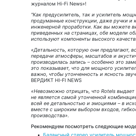
журналом Hi-Fi News»!
"Как
предусилитель, так и усилитель мощ
продуманные конструкции, даже ручки и
инженерной проработки. Как вы можете ви
приведенных на страницах, обе модели об
используют компоненты высокого качеств
«Детальность, которую они предлагают, в
передачи атмосферы, масштабов и акустич
производилась запись – особенно это зам
это показывает, что для мощного усилител
важно, чтобы утонченность и ясность зву
ВЕРДИКТ HI-FI NEWS
«Невозможно отрицать, что
Rotels
выдает 
не является самой утонченной комбинаци
всей ее детальностью и эмоциями – в исх
вместе с широким выбором входов, гибко
производства».
Рекомендуем посмотреть следующие моде
Балансный стерео усилитель мощности 