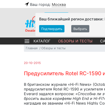
Ваш город:
Москва
Ваш ближайший регион доставки:
Подтвердить
Выбрать
ОБЗОРЫ И ТЕСТЫ
СА
КАТАЛОГ
Главная
Обзоры и тесты
20-10-2015
Предусилитель Rotel RC-1590 
В британском журнале «Hi-Fi News» (Octob
предусилителя Rotel RC-1590 и усилителя
Everard задался вопросом:
«Способна ли э
бросить вызов корифеям
High
End
и
Hi
-
Fi
?
наградив ее званием «Hi-Fi News Highly 