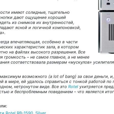
ности
имеют солидные, тщательно
 кнопки дают ощущение хорошей
деть из снимков их внутренностей,
ладают ясной и логичной компоновкой,
а».
сегда впечатляющая, особенно в части
еских характеристик зала, в котором
етно на файлах высокого разрешения. Все
я громкость – не самое главное, а не менее
чания
соответствовала размерам «мускулов» усилителя
максимум возможного (
a
lot
of
bang
) за свои деньги, 
ей в мире,
ей удалось справиться с тонкой работой по
одном, нетронутом виде. Все это
Rotel
ухитряется пред
стью и беспроблемным поведением – что является ито
ли:
Rotel RB-1590. Silver.