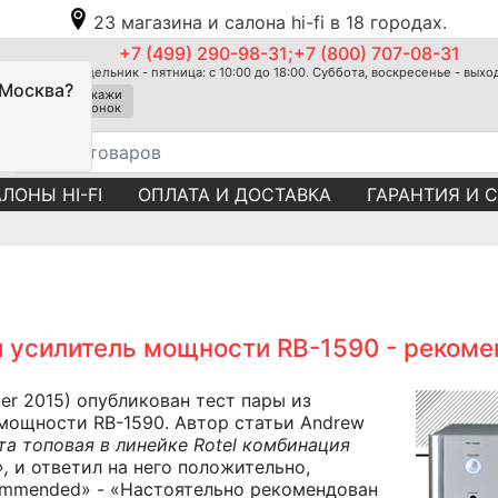
23 магазина и салона hi-fi в 18 городах.
+7 (499) 290-98-31;+7 (800) 707-08-31
Понедельник - пятница: с 10:00 до 18:00. Суббота, воскресенье - вых
 Москва?
Закажи
звонок
ЛОНЫ HI-FI
ОПЛАТА И ДОСТАВКА
ГАРАНТИЯ И 
и усилитель мощности RB-1590 - реком
er 2015) опубликован тест пары из
 мощности RB-1590. Автор статьи Andrew
та топовая в линейке
Rotel
комбинация
»,
и ответил на него положительно,
Commended» - «Настоятельно рекомендован