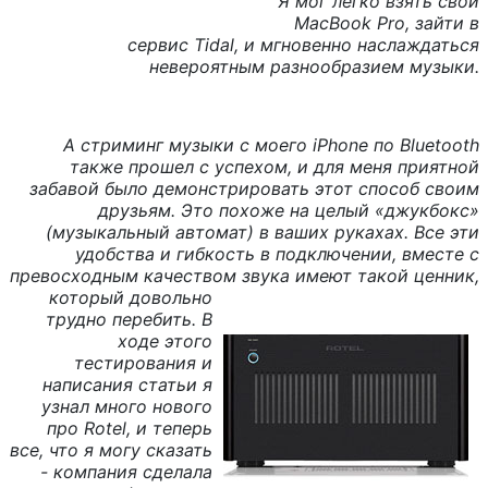
Я мог легко взять свой
MacBook
Pro
, зайти в
сервис
Tidal
, и мгновенно наслаждаться
невероятным разнообразием музыки.
А стриминг музыки с моего
iPhone
по
Bluetooth
также прошел с успехом, и для меня приятной
забавой было демонстрировать этот способ своим
друзьям. Это похоже на целый «джукбокс»
(музыкальный автомат) в ваших руках
a
х. Все эти
удобства и гибкость в подключении, вместе с
превосходным качеством звука имеют такой
ценник,
который довольно
трудно перебить. В
ходе этого
тестирования и
написания статьи я
узнал много нового
про
Rotel
, и теперь
все, что я могу сказать
- компания сделала