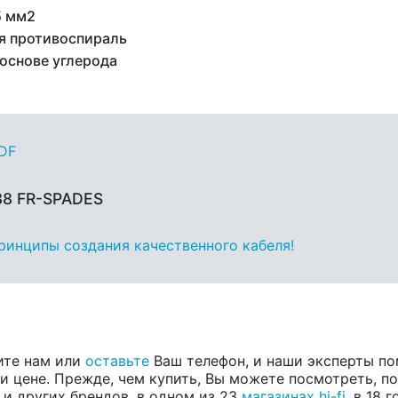
5 мм2
я противоспираль
 основе углерода
PDF
88 FR-SPADES
принципы создания качественного кабеля!
ите нам или
оставьте
Ваш телефон, и наши эксперты по
 цене. Прежде, чем купить, Вы можете посмотреть, пос
, и других брендов, в одном из 23
магазинах hi-fi
, в 18