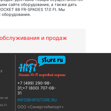
шем сайте оборудование, а также дать
OCKET 88 FR-SPADES 17.0 Ft. Мы
d оборудование.
м обслуживания и продаж
ях
+7 (499) 290-98-
31;+7 (800) 707-08-
31
ии не
INFO@HIFISTORE.RU
i-Fi
ООО «СинергоИмпорт»