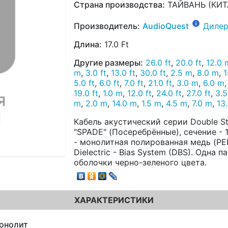
Страна производства:
ТАЙВАНЬ (КИТ
Производитель:
AudioQuest
Дилер
Длина:
17.0 Ft
Другие размеры:
26.0 ft
,
20.0 ft
,
12.0 
m
,
3.0 ft
,
13.0 ft
,
30.0 ft
,
2.5 m
,
8.0 m
,
1
5.0 ft
,
6.0 ft
,
7.0 ft
,
21.0 ft
,
3.0 m
,
6.0 m
19.0 ft
,
1.0 m
,
12.0 ft
,
24.0 ft
,
27.0 ft
,
3.
m
,
2.0 m
,
14.0 m
,
1.5 m
,
4.5 m
,
7.0 m
,
13
Кабель акустический серии Double S
"SPADE" (Посеребрённые), сечение -
- монолитная полированная медь (P
Dielectric - Bias System (DBS). Одна 
оболочки черно-зеленого цвета.
ХАРАКТЕРИСТИКИ
онолит