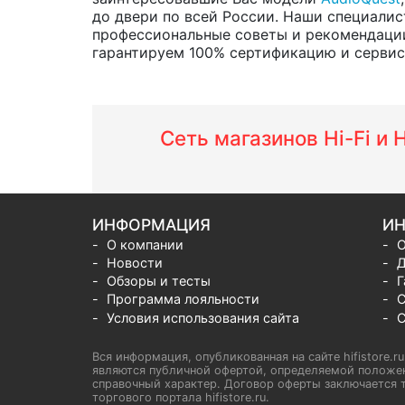
до двери по всей России. Наши специалис
профессиональные советы и рекомендации
гарантируем 100% сертификацию и сервис о
Сеть магазинов Hi-Fi и
ИНФОРМАЦИЯ
ИН
О компании
О
Новости
Д
Обзоры и тесты
Г
Программа лояльности
С
Условия использования сайта
С
Вся информация, опубликованная на сайте hifistore.r
являются публичной офертой, определяемой положен
справочный характер. Договор оферты заключается т
торгового портала hifistore.ru.