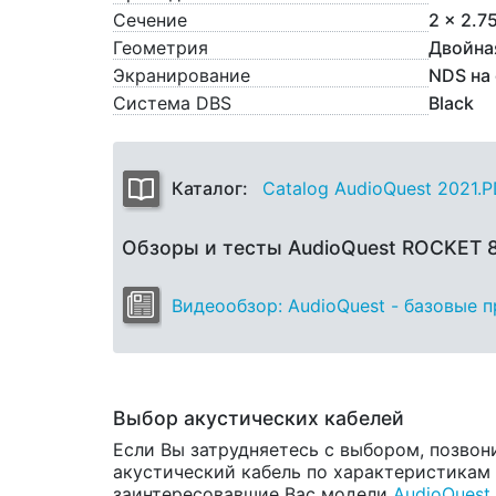
Сечение
2 x 2.7
Геометрия
Двойна
Экранирование
NDS на
Система DBS
Black
Каталог:
Catalog AudioQuest 2021.
Обзоры и тесты AudioQuest ROCKET 
Видеообзор: AudioQuest - базовые 
Выбор акустических кабелей
Если Вы затрудняетесь с выбором, позвон
акустический кабель по характеристикам и
заинтересовавшие Вас модели
AudioQuest