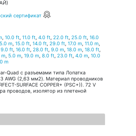
АЙ)
ский сертификат
m
,
10.0 ft
,
11.0 ft
,
4.0 ft
,
22.0 ft
,
25.0 ft
,
16.0
5.0 m
,
15.0 ft
,
14.0 ft
,
29.0 ft
,
17.0 m
,
11.0 m
,
,
9.0 ft
,
16.0 ft
,
28.0 ft
,
9.0 m
,
18.0 m
,
18.0 ft
,
5 m
,
5.0 m
,
19.0 m
,
8.0 ft
,
23.0 ft
,
4.0 m
,
10.0
.0 m
tar-Quad с разъемами типа Лопатка
 13 AWG (2,63 мм2). Материал проводников
ERFECT-SURFACE COPPER+ (PSC+)). 72 V
пара проводов, изолятор из плетеной