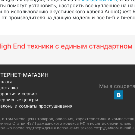
ты помогут установить, настроить все купленное на на
 по использованию акустического кабеля AudioQuest R
т производителя на данную модель и все hi-fi и hi-en
 High End техники с единым стандартно
ТЕРНЕТ-МАГАЗИН
плата
Мы в соцсет
оставка
арантия и сервис
ервисные центры
алоны и комнаты прослушивания
u, в том числе цены товаров, описания, характеристики и комплектац
иями Статьи 437 Гражданского кодекса РФ и носят исключительно
олько после подтверждения исполнения заказа сотрудником онлайн H