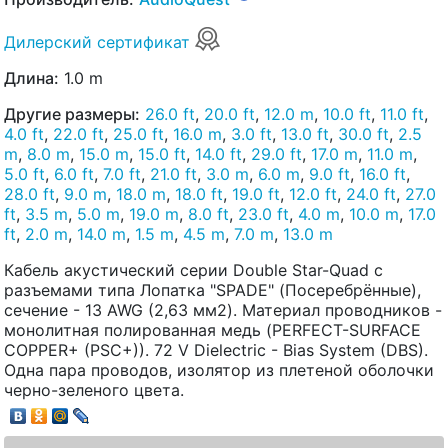
Дилерский сертификат
Длина:
1.0 m
Другие размеры:
26.0 ft
,
20.0 ft
,
12.0 m
,
10.0 ft
,
11.0 ft
,
4.0 ft
,
22.0 ft
,
25.0 ft
,
16.0 m
,
3.0 ft
,
13.0 ft
,
30.0 ft
,
2.5
m
,
8.0 m
,
15.0 m
,
15.0 ft
,
14.0 ft
,
29.0 ft
,
17.0 m
,
11.0 m
,
5.0 ft
,
6.0 ft
,
7.0 ft
,
21.0 ft
,
3.0 m
,
6.0 m
,
9.0 ft
,
16.0 ft
,
28.0 ft
,
9.0 m
,
18.0 m
,
18.0 ft
,
19.0 ft
,
12.0 ft
,
24.0 ft
,
27.0
ft
,
3.5 m
,
5.0 m
,
19.0 m
,
8.0 ft
,
23.0 ft
,
4.0 m
,
10.0 m
,
17.0
ft
,
2.0 m
,
14.0 m
,
1.5 m
,
4.5 m
,
7.0 m
,
13.0 m
Кабель акустический серии Double Star-Quad с
разъемами типа Лопатка "SPADE" (Посеребрённые),
сечение - 13 AWG (2,63 мм2). Материал проводников -
монолитная полированная медь (PERFECT-SURFACE
COPPER+ (PSC+)). 72 V Dielectric - Bias System (DBS).
Одна пара проводов, изолятор из плетеной оболочки
черно-зеленого цвета.