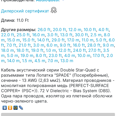
Дилерский сертификат
Длина:
11.0 Ft
Другие размеры:
26.0 ft
,
20.0 ft
,
12.0 m
,
10.0 ft
,
4.0 ft
,
22.0 ft
,
25.0 ft
,
16.0 m
,
3.0 ft
,
13.0 ft
,
30.0 ft
,
2.5 m
,
8.0
m
,
15.0 m
,
15.0 ft
,
14.0 ft
,
29.0 ft
,
17.0 m
,
11.0 m
,
5.0 ft
,
6.0
ft
,
7.0 ft
,
21.0 ft
,
3.0 m
,
6.0 m
,
9.0 ft
,
16.0 ft
,
28.0 ft
,
9.0 m
,
18.0 m
,
18.0 ft
,
19.0 ft
,
1.0 m
,
12.0 ft
,
24.0 ft
,
27.0 ft
,
3.5
m
,
5.0 m
,
19.0 m
,
8.0 ft
,
23.0 ft
,
4.0 m
,
10.0 m
,
17.0 ft
,
2.0
m
,
14.0 m
,
1.5 m
,
4.5 m
,
7.0 m
,
13.0 m
Кабель акустический серии Double Star-Quad с
разъемами типа Лопатка "SPADE" (Посеребрённые),
сечение - 13 AWG (2,63 мм2). Материал проводников -
монолитная полированная медь (PERFECT-SURFACE
COPPER+ (PSC+)). 72 V Dielectric - Bias System (DBS).
Одна пара проводов, изолятор из плетеной оболочки
черно-зеленого цвета.