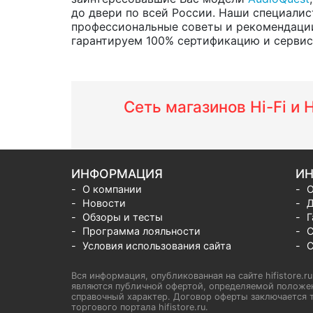
до двери по всей России. Наши специалис
профессиональные советы и рекомендации
гарантируем 100% сертификацию и сервис о
Сеть магазинов Hi-Fi и
ИНФОРМАЦИЯ
ИН
О компании
О
Новости
Д
Обзоры и тесты
Г
Программа лояльности
С
Условия использования сайта
С
Вся информация, опубликованная на сайте hifistore.r
являются публичной офертой, определяемой положен
справочный характер. Договор оферты заключается т
торгового портала hifistore.ru.