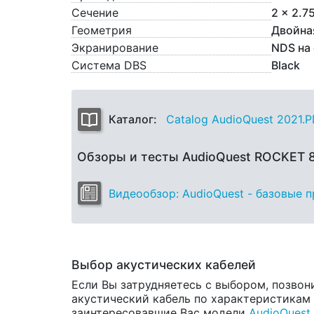
Сечение
2 x 2.7
Геометрия
Двойна
Экранирование
NDS на
Система DBS
Black
Каталог:
Catalog AudioQuest 2021.
Обзоры и тесты AudioQuest ROCKET 
Видеообзор: AudioQuest - базовые 
Выбор акустических кабелей
Если Вы затрудняетесь с выбором, позвон
акустический кабель по характеристикам и
заинтересовавшие Вас модели
AudioQuest