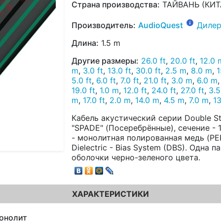
Страна производства:
ТАЙВАНЬ (КИТ
Производитель:
AudioQuest
Дилер
Длина:
1.5 m
Другие размеры:
26.0 ft
,
20.0 ft
,
12.0 
m
,
3.0 ft
,
13.0 ft
,
30.0 ft
,
2.5 m
,
8.0 m
,
1
5.0 ft
,
6.0 ft
,
7.0 ft
,
21.0 ft
,
3.0 m
,
6.0 m
19.0 ft
,
1.0 m
,
12.0 ft
,
24.0 ft
,
27.0 ft
,
3.
m
,
17.0 ft
,
2.0 m
,
14.0 m
,
4.5 m
,
7.0 m
,
1
Кабель акустический серии Double S
"SPADE" (Посеребрённые), сечение -
- монолитная полированная медь (P
Dielectric - Bias System (DBS). Одна 
оболочки черно-зеленого цвета.
ХАРАКТЕРИСТИКИ
онолит