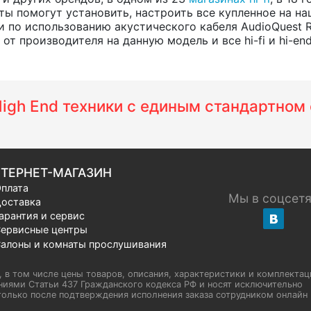
ты помогут установить, настроить все купленное на на
 по использованию акустического кабеля AudioQuest 
т производителя на данную модель и все hi-fi и hi-en
 High End техники с единым стандартно
ТЕРНЕТ-МАГАЗИН
плата
Мы в соцсет
оставка
арантия и сервис
ервисные центры
алоны и комнаты прослушивания
u, в том числе цены товаров, описания, характеристики и комплектац
иями Статьи 437 Гражданского кодекса РФ и носят исключительно
олько после подтверждения исполнения заказа сотрудником онлайн H