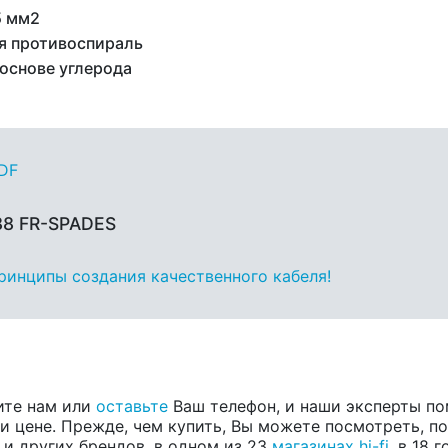
5 мм2
я противоспираль
 основе углерода
PDF
88 FR-SPADES
принципы создания качественного кабеля!
ите нам или
оставьте
Ваш телефон, и наши эксперты по
 цене. Прежде, чем купить, Вы можете посмотреть, пос
, и других брендов, в одном из 23
магазинах hi-fi
, в 18