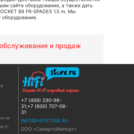
шем сайте оборудование, а также дать
ROCKET 88 FR-SPADES 1.5 m. Мы
d оборудование.
м обслуживания и продаж
ях
+7 (499) 290-98-
31;+7 (800) 707-08-
31
ии не
INFO@HIFISTORE.RU
i-Fi
ООО «СинергоИмпорт»