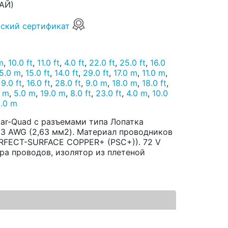
АЙ)
ский сертификат
m
,
10.0 ft
,
11.0 ft
,
4.0 ft
,
22.0 ft
,
25.0 ft
,
16.0
5.0 m
,
15.0 ft
,
14.0 ft
,
29.0 ft
,
17.0 m
,
11.0 m
,
,
9.0 ft
,
16.0 ft
,
28.0 ft
,
9.0 m
,
18.0 m
,
18.0 ft
,
5 m
,
5.0 m
,
19.0 m
,
8.0 ft
,
23.0 ft
,
4.0 m
,
10.0
3.0 m
tar-Quad с разъемами типа Лопатка
 13 AWG (2,63 мм2). Материал проводников
ERFECT-SURFACE COPPER+ (PSC+)). 72 V
пара проводов, изолятор из плетеной