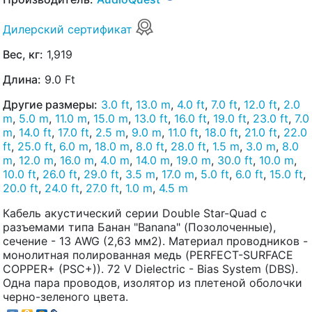
Дилерский сертификат
Вес, кг:
1,919
Длина:
9.0 Ft
Другие размеры:
3.0 ft
,
13.0 m
,
4.0 ft
,
7.0 ft
,
12.0 ft
,
2.0
m
,
5.0 m
,
11.0 m
,
15.0 m
,
13.0 ft
,
16.0 ft
,
19.0 ft
,
23.0 ft
,
7.0
m
,
14.0 ft
,
17.0 ft
,
2.5 m
,
9.0 m
,
11.0 ft
,
18.0 ft
,
21.0 ft
,
22.0
ft
,
25.0 ft
,
6.0 m
,
18.0 m
,
8.0 ft
,
28.0 ft
,
1.5 m
,
3.0 m
,
8.0
m
,
12.0 m
,
16.0 m
,
4.0 m
,
14.0 m
,
19.0 m
,
30.0 ft
,
10.0 m
,
10.0 ft
,
26.0 ft
,
29.0 ft
,
3.5 m
,
17.0 m
,
5.0 ft
,
6.0 ft
,
15.0 ft
,
20.0 ft
,
24.0 ft
,
27.0 ft
,
1.0 m
,
4.5 m
Кабель акустический серии Double Star-Quad с
разъемами типа Банан "Banana" (Позолоченные),
сечение - 13 AWG (2,63 мм2). Материал проводников -
монолитная полированная медь (PERFECT-SURFACE
COPPER+ (PSC+)). 72 V Dielectric - Bias System (DBS).
Одна пара проводов, изолятор из плетеной оболочки
черно-зеленого цвета.