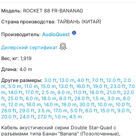
Модель:
ROCKET 88 FR-BANANAG
Страна производства:
ТАЙВАНЬ (КИТАЙ)
Производитель:
AudioQuest
Дилерский сертификат
Вес, кг:
1,919
Длина:
4.0 m
Другие размеры:
3.0 ft
,
13.0 m
,
4.0 ft
,
7.0 ft
,
12.0 ft
,
2.0
m
,
5.0 m
,
11.0 m
,
15.0 m
,
13.0 ft
,
16.0 ft
,
19.0 ft
,
23.0 ft
,
7.0
m
,
14.0 ft
,
17.0 ft
,
2.5 m
,
9.0 m
,
11.0 ft
,
18.0 ft
,
21.0 ft
,
22.0
ft
,
25.0 ft
,
6.0 m
,
18.0 m
,
8.0 ft
,
28.0 ft
,
1.5 m
,
3.0 m
,
8.0
m
,
12.0 m
,
16.0 m
,
14.0 m
,
19.0 m
,
30.0 ft
,
10.0 m
,
10.0 ft
,
26.0 ft
,
29.0 ft
,
3.5 m
,
17.0 m
,
5.0 ft
,
6.0 ft
,
15.0 ft
,
9.0 ft
,
20.0 ft
,
24.0 ft
,
27.0 ft
,
1.0 m
,
4.5 m
Кабель акустический серии Double Star-Quad с
разъемами типа Банан "Banana" (Позолоченные),