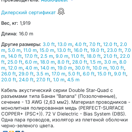
Дилерский сертификат
Вес, кг:
1,919
Длина:
16.0 m
Другие размеры:
3.0 ft
,
13.0 m
,
4.0 ft
,
7.0 ft
,
12.0 ft
,
2.0
m
,
5.0 m
,
11.0 m
,
15.0 m
,
13.0 ft
,
16.0 ft
,
19.0 ft
,
23.0 ft
,
7.0
m
,
14.0 ft
,
17.0 ft
,
2.5 m
,
9.0 m
,
11.0 ft
,
18.0 ft
,
21.0 ft
,
22.0
ft
,
25.0 ft
,
6.0 m
,
18.0 m
,
8.0 ft
,
28.0 ft
,
1.5 m
,
3.0 m
,
8.0
m
,
12.0 m
,
4.0 m
,
14.0 m
,
19.0 m
,
30.0 ft
,
10.0 m
,
10.0 ft
,
26.0 ft
,
29.0 ft
,
3.5 m
,
17.0 m
,
5.0 ft
,
6.0 ft
,
15.0 ft
,
9.0 ft
,
20.0 ft
,
24.0 ft
,
27.0 ft
,
1.0 m
,
4.5 m
Кабель акустический серии Double Star-Quad с
разъемами типа Банан "Banana" (Позолоченные),
сечение - 13 AWG (2,63 мм2). Материал проводников -
монолитная полированная медь (PERFECT-SURFACE
COPPER+ (PSC+)). 72 V Dielectric - Bias System (DBS).
Одна пара проводов, изолятор из плетеной оболочки
черно-зеленого цвета.