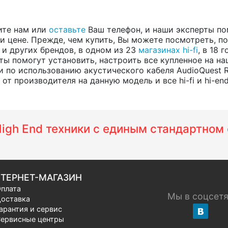
ите нам или
оставьте
Ваш телефон, и наши эксперты по
 цене. Прежде, чем купить, Вы можете посмотреть, пос
, и других брендов, в одном из 23
магазинах hi-fi
, в 18
ты помогут установить, настроить все купленное на на
 по использованию акустического кабеля AudioQuest
т производителя на данную модель и все hi-fi и hi-en
 High End техники с единым стандартно
ТЕРНЕТ-МАГАЗИН
плата
Мы в соцсет
оставка
арантия и сервис
ервисные центры