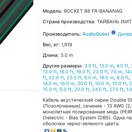
Модель:
ROCKET 88 FR-BANANAG
Страна производства:
ТАЙВАНЬ (КИТ
Производитель:
AudioQuest
Дилер
Вес, кг:
1,919
Длина:
3.0 m
Другие размеры:
3.0 ft
,
13.0 m
,
4.0 ft
,
13.0 ft
,
16.0 ft
,
19.0 ft
,
23.0 ft
,
7.0 m
,
14.
ft
,
22.0 ft
,
25.0 ft
,
6.0 m
,
18.0 m
,
8.0 ft
,
14.0 m
,
19.0 m
,
30.0 ft
,
10.0 m
,
10.0 ft
,
2
15.0 ft
,
9.0 ft
,
20.0 ft
,
24.0 ft
,
27.0 ft
,
1.
Кабель акустический серии Double St
(Позолоченные), сечение - 13 AWG (2
монолитная полированная медь (PER
Dielectric - Bias System (DBS). Одна 
оболочки черно-зеленого цвета.