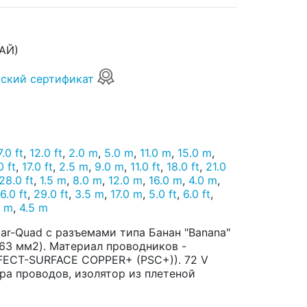
АЙ)
ский сертификат
7.0 ft
,
12.0 ft
,
2.0 m
,
5.0 m
,
11.0 m
,
15.0 m
,
0 ft
,
17.0 ft
,
2.5 m
,
9.0 m
,
11.0 ft
,
18.0 ft
,
21.0
28.0 ft
,
1.5 m
,
8.0 m
,
12.0 m
,
16.0 m
,
4.0 m
,
6.0 ft
,
29.0 ft
,
3.5 m
,
17.0 m
,
5.0 ft
,
6.0 ft
,
0 m
,
4.5 m
ar-Quad с разъемами типа Банан "Banana"
,63 мм2). Материал проводников -
FECT-SURFACE COPPER+ (PSC+)). 72 V
пара проводов, изолятор из плетеной