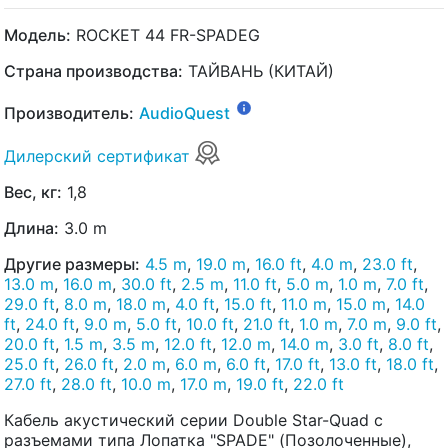
Модель:
ROCKET 44 FR-SPADEG
Страна производства:
ТАЙВАНЬ (КИТАЙ)
Производитель:
AudioQuest
Дилерский сертификат
Вес, кг:
1,8
Длина:
3.0 m
Другие размеры:
4.5 m
,
19.0 m
,
16.0 ft
,
4.0 m
,
23.0 ft
,
13.0 m
,
16.0 m
,
30.0 ft
,
2.5 m
,
11.0 ft
,
5.0 m
,
1.0 m
,
7.0 ft
,
29.0 ft
,
8.0 m
,
18.0 m
,
4.0 ft
,
15.0 ft
,
11.0 m
,
15.0 m
,
14.0
ft
,
24.0 ft
,
9.0 m
,
5.0 ft
,
10.0 ft
,
21.0 ft
,
1.0 m
,
7.0 m
,
9.0 ft
,
20.0 ft
,
1.5 m
,
3.5 m
,
12.0 ft
,
12.0 m
,
14.0 m
,
3.0 ft
,
8.0 ft
,
25.0 ft
,
26.0 ft
,
2.0 m
,
6.0 m
,
6.0 ft
,
17.0 ft
,
13.0 ft
,
18.0 ft
,
27.0 ft
,
28.0 ft
,
10.0 m
,
17.0 m
,
19.0 ft
,
22.0 ft
Кабель акустический серии Double Star-Quad с
разъемами типа Лопатка "SPADE" (Позолоченные),