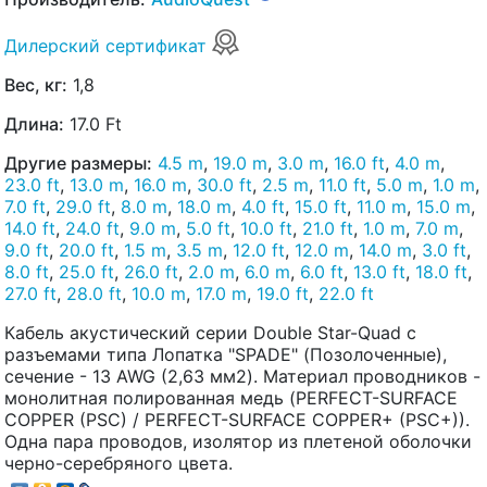
Дилерский сертификат
Вес, кг:
1,8
Длина:
17.0 Ft
Другие размеры:
4.5 m
,
19.0 m
,
3.0 m
,
16.0 ft
,
4.0 m
,
23.0 ft
,
13.0 m
,
16.0 m
,
30.0 ft
,
2.5 m
,
11.0 ft
,
5.0 m
,
1.0 m
,
7.0 ft
,
29.0 ft
,
8.0 m
,
18.0 m
,
4.0 ft
,
15.0 ft
,
11.0 m
,
15.0 m
,
14.0 ft
,
24.0 ft
,
9.0 m
,
5.0 ft
,
10.0 ft
,
21.0 ft
,
1.0 m
,
7.0 m
,
9.0 ft
,
20.0 ft
,
1.5 m
,
3.5 m
,
12.0 ft
,
12.0 m
,
14.0 m
,
3.0 ft
,
8.0 ft
,
25.0 ft
,
26.0 ft
,
2.0 m
,
6.0 m
,
6.0 ft
,
13.0 ft
,
18.0 ft
,
27.0 ft
,
28.0 ft
,
10.0 m
,
17.0 m
,
19.0 ft
,
22.0 ft
Кабель акустический серии Double Star-Quad с
разъемами типа Лопатка "SPADE" (Позолоченные),
сечение - 13 AWG (2,63 мм2). Материал проводников -
монолитная полированная медь (PERFECT-SURFACE
COPPER (PSC) / PERFECT-SURFACE COPPER+ (PSC+)).
Одна пара проводов, изолятор из плетеной оболочки
черно-серебряного цвета.