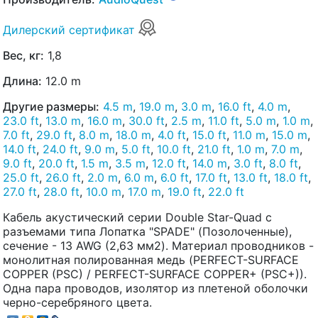
Дилерский сертификат
Вес, кг:
1,8
Длина:
12.0 m
Другие размеры:
4.5 m
,
19.0 m
,
3.0 m
,
16.0 ft
,
4.0 m
,
23.0 ft
,
13.0 m
,
16.0 m
,
30.0 ft
,
2.5 m
,
11.0 ft
,
5.0 m
,
1.0 m
,
7.0 ft
,
29.0 ft
,
8.0 m
,
18.0 m
,
4.0 ft
,
15.0 ft
,
11.0 m
,
15.0 m
,
14.0 ft
,
24.0 ft
,
9.0 m
,
5.0 ft
,
10.0 ft
,
21.0 ft
,
1.0 m
,
7.0 m
,
9.0 ft
,
20.0 ft
,
1.5 m
,
3.5 m
,
12.0 ft
,
14.0 m
,
3.0 ft
,
8.0 ft
,
25.0 ft
,
26.0 ft
,
2.0 m
,
6.0 m
,
6.0 ft
,
17.0 ft
,
13.0 ft
,
18.0 ft
,
27.0 ft
,
28.0 ft
,
10.0 m
,
17.0 m
,
19.0 ft
,
22.0 ft
Кабель акустический серии Double Star-Quad с
разъемами типа Лопатка "SPADE" (Позолоченные),
сечение - 13 AWG (2,63 мм2). Материал проводников -
монолитная полированная медь (PERFECT-SURFACE
COPPER (PSC) / PERFECT-SURFACE COPPER+ (PSC+)).
Одна пара проводов, изолятор из плетеной оболочки
черно-серебряного цвета.