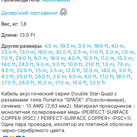
Дилерский сертификат
Вес, кг:
1,8
Длина:
13.0 Ft
Другие размеры:
4.5 m
,
19.0 m
,
3.0 m
,
16.0 ft
,
4.0 m
,
23.0 ft
,
13.0 m
,
16.0 m
,
30.0 ft
,
2.5 m
,
11.0 ft
,
5.0 m
,
1.0 m
,
7.0 ft
,
29.0 ft
,
8.0 m
,
18.0 m
,
4.0 ft
,
15.0 ft
,
11.0 m
,
15.0 m
,
14.0 ft
,
24.0 ft
,
9.0 m
,
5.0 ft
,
10.0 ft
,
21.0 ft
,
1.0 m
,
7.0 m
,
9.0 ft
,
20.0 ft
,
1.5 m
,
3.5 m
,
12.0 ft
,
12.0 m
,
14.0 m
,
3.0 ft
,
8.0 ft
,
25.0 ft
,
26.0 ft
,
2.0 m
,
6.0 m
,
6.0 ft
,
17.0 ft
,
18.0 ft
,
27.0 ft
,
28.0 ft
,
10.0 m
,
17.0 m
,
19.0 ft
,
22.0 ft
Кабель акустический серии Double Star-Quad с
разъемами типа Лопатка "SPADE" (Позолоченные),
сечение - 13 AWG (2,63 мм2). Материал проводников -
монолитная полированная медь (PERFECT-SURFACE
COPPER (PSC) / PERFECT-SURFACE COPPER+ (PSC+)).
Одна пара проводов, изолятор из плетеной оболочки
черно-серебряного цвета.