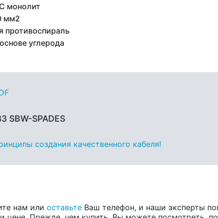
C монолит
0 мм2
я противоспираль
 основе углерода
PDF
 33 SBW-SPADES
принципы создания качественного кабеля!
ите нам или
оставьте
Ваш телефон, и наши эксперты по
 цене. Прежде, чем купить, Вы можете посмотреть, пос