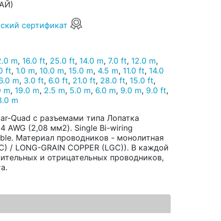
АЙ)
ский сертификат
2.0 m
,
16.0 ft
,
25.0 ft
,
14.0 m
,
7.0 ft
,
12.0 m
,
0 ft
,
1.0 m
,
10.0 m
,
15.0 m
,
4.5 m
,
11.0 ft
,
14.0
6.0 m
,
3.0 ft
,
6.0 ft
,
21.0 ft
,
28.0 ft
,
15.0 ft
,
0 m
,
19.0 m
,
2.5 m
,
5.0 m
,
6.0 m
,
9.0 m
,
9.0 ft
,
3.0 m
tar-Quad с разъемами типа Лопатка
 AWG (2,08 мм2). Single Bi-wiring
eble. Материал проводников - монолитная
) / LONG-GRAIN COPPER (LGC)). В каждой
жительных и отрицательных проводников,
а.