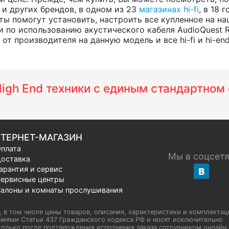
, и других брендов, в одном из 23
магазинах hi-fi
, в 18
ты помогут установить, настроить все купленное на на
 по использованию акустического кабеля AudioQuest
т производителя на данную модель и все hi-fi и hi-en
 High End техники с единым стандартно
ТЕРНЕТ-МАГАЗИН
плата
Мы в соцсет
оставка
арантия и сервис
ервисные центры
алоны и комнаты прослушивания
u, в том числе цены товаров, описания, характеристики и комплектац
иями Статьи 437 Гражданского кодекса РФ и носят исключительно
олько после подтверждения исполнения заказа сотрудником онлайн H