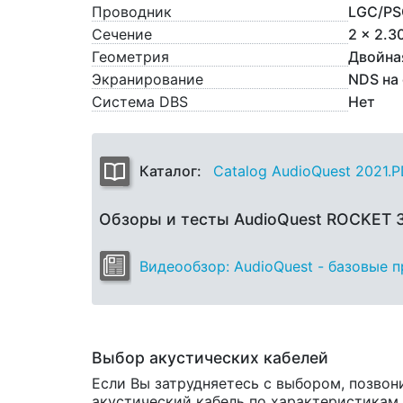
Проводник
LGC/PS
Сечение
2 x 2.3
Геометрия
Двойна
Экранирование
NDS на
Система DBS
Нет
Каталог:
Catalog AudioQuest 2021.
Обзоры и тесты AudioQuest ROCKET
Видеообзор: AudioQuest - базовые 
Выбор акустических кабелей
Если Вы затрудняетесь с выбором, позвон
акустический кабель по характеристикам и