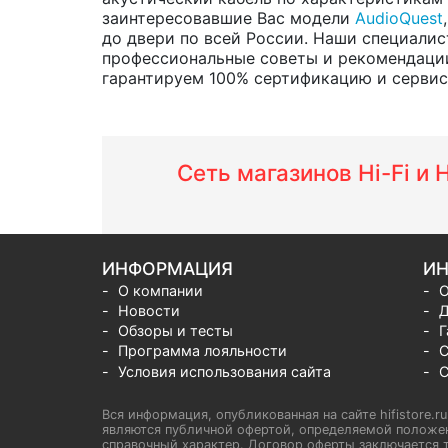
заинтересовавшие Вас модели
AudioQuest
до двери по всей России. Наши специалис
профессиональные советы и рекомендации
гарантируем 100% сертификацию и сервис о
Сеть магазинов Hi-Fi и
ИНФОРМАЦИЯ
ИН
О компании
О
Новости
Д
Обзоры и тесты
Г
Программа лояльности
С
Условия использования сайта
С
Вся информация, опубликованная на сайте hifistore.r
являются публичной офертой, определяемой положен
справочный характер. Договор оферты заключается т