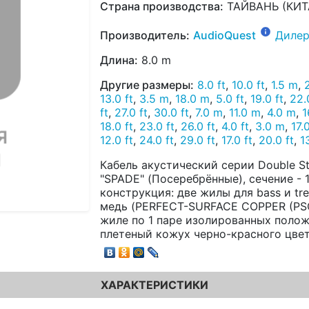
Страна производства:
ТАЙВАНЬ (КИТ
Производитель:
AudioQuest
Дилер
Длина:
8.0 m
Другие размеры:
8.0 ft
,
10.0 ft
,
1.5 m
,
13.0 ft
,
3.5 m
,
18.0 m
,
5.0 ft
,
19.0 ft
,
22.
ft
,
27.0 ft
,
30.0 ft
,
7.0 m
,
11.0 m
,
4.0 m
,
1
18.0 ft
,
23.0 ft
,
26.0 ft
,
4.0 ft
,
3.0 m
,
17.
12.0 ft
,
24.0 ft
,
29.0 ft
,
17.0 ft
,
20.0 ft
,
1
Кабель акустический серии Double S
"SPADE" (Посеребрённые), сечение - 14
конструкция: две жилы для bass и tr
медь (PERFECT-SURFACE COPPER (PSC
жиле по 1 паре изолированных поло
плетеный кожух черно-красного цвет
ХАРАКТЕРИСТИКИ