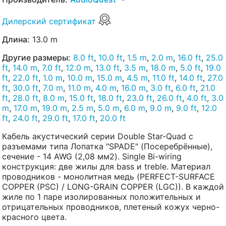
Дилерский сертификат
Длина:
13.0 m
Другие размеры:
8.0 ft
,
10.0 ft
,
1.5 m
,
2.0 m
,
16.0 ft
,
25.0
ft
,
14.0 m
,
7.0 ft
,
12.0 m
,
13.0 ft
,
3.5 m
,
18.0 m
,
5.0 ft
,
19.0
ft
,
22.0 ft
,
1.0 m
,
10.0 m
,
15.0 m
,
4.5 m
,
11.0 ft
,
14.0 ft
,
27.0
ft
,
30.0 ft
,
7.0 m
,
11.0 m
,
4.0 m
,
16.0 m
,
3.0 ft
,
6.0 ft
,
21.0
ft
,
28.0 ft
,
8.0 m
,
15.0 ft
,
18.0 ft
,
23.0 ft
,
26.0 ft
,
4.0 ft
,
3.0
m
,
17.0 m
,
19.0 m
,
2.5 m
,
5.0 m
,
6.0 m
,
9.0 m
,
9.0 ft
,
12.0
ft
,
24.0 ft
,
29.0 ft
,
17.0 ft
,
20.0 ft
Кабель акустический серии Double Star-Quad с
разъемами типа Лопатка "SPADE" (Посеребрённые),
сечение - 14 AWG (2,08 мм2). Single Bi-wiring
конструкция: две жилы для bass и treble. Материал
проводников - монолитная медь (PERFECT-SURFACE
COPPER (PSC) / LONG-GRAIN COPPER (LGC)). В каждой
жиле по 1 паре изолированных положительных и
отрицательных проводников, плетеный кожух черно-
красного цвета.