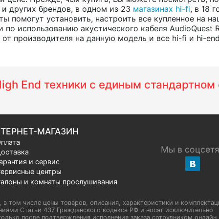
, и других брендов, в одном из 23
магазинах hi-fi
, в 18
ты помогут установить, настроить все купленное на на
 по использованию акустического кабеля AudioQuest 
т производителя на данную модель и все hi-fi и hi-en
 High End техники с единым стандартно
ТЕРНЕТ-МАГАЗИН
плата
Мы в соцсет
оставка
арантия и сервис
ервисные центры
алоны и комнаты прослушивания
u, в том числе цены товаров, описания, характеристики и комплектац
иями Статьи 437 Гражданского кодекса РФ и носят исключительно
олько после подтверждения исполнения заказа сотрудником онлайн H