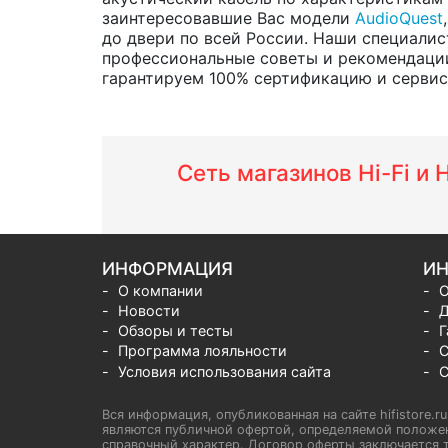
заинтересовавшие Вас модели
AudioQuest
до двери по всей России. Наши специалис
профессиональные советы и рекомендации
гарантируем 100% сертификацию и сервис о
Сеть магазинов Hi-Fi и
ИНФОРМАЦИЯ
ИН
О компании
О
Новости
Д
Обзоры и тесты
Г
Программа лояльности
С
Условия использования сайта
С
Вся информация, опубликованная на сайте hifistore.r
являются публичной офертой, определяемой положен
справочный характер. Договор оферты заключается т