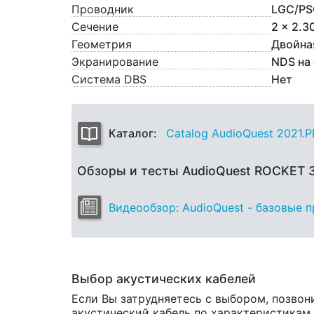
Проводник
LGC/PS
Сечение
2 x 2.3
Геометрия
Двойна
Экранирование
NDS на
Система DBS
Нет
Каталог:
Catalog AudioQuest 2021.
Обзоры и тесты AudioQuest ROCKET
Видеообзор: AudioQuest - базовые 
Выбор акустических кабелей
Если Вы затрудняетесь с выбором, позвон
акустический кабель по характеристикам и