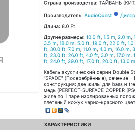
Страна производства:
ТАЙВАНЬ (КИТ
Производитель:
AudioQuest
Дилер
Длина:
8.0 Ft
Другие размеры:
10.0 ft
,
1.5 m
,
2.0 m
,
3.5 m
,
18.0 m
,
5.0 ft
,
19.0 ft
,
22.0 ft
,
1.0
ft
,
30.0 ft
,
7.0 m
,
11.0 m
,
4.0 m
,
16.0 m
,
3
ft
,
23.0 ft
,
26.0 ft
,
4.0 ft
,
3.0 m
,
17.0 m
,
ft
,
24.0 ft
,
29.0 ft
,
17.0 ft
,
20.0 ft
,
13.0 
Кабель акустический серии Double S
"SPADE" (Посеребрённые), сечение - 14
конструкция: две жилы для bass и tr
медь (PERFECT-SURFACE COPPER (PSC
жиле по 1 паре изолированных поло
плетеный кожух черно-красного цвет
ХАРАКТЕРИСТИКИ