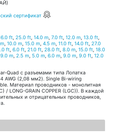
АЙ)
ский сертификат
16.0 ft
,
25.0 ft
,
14.0 m
,
7.0 ft
,
12.0 m
,
13.0 ft
,
 m
,
10.0 m
,
15.0 m
,
4.5 m
,
11.0 ft
,
14.0 ft
,
27.0
.0 ft
,
6.0 ft
,
21.0 ft
,
28.0 ft
,
8.0 m
,
15.0 ft
,
18.0
19.0 m
,
2.5 m
,
5.0 m
,
6.0 m
,
9.0 m
,
9.0 ft
,
12.0
m
tar-Quad с разъемами типа Лопатка
 AWG (2,08 мм2). Single Bi-wiring
eble. Материал проводников - монолитная
) / LONG-GRAIN COPPER (LGC)). В каждой
жительных и отрицательных проводников,
а.