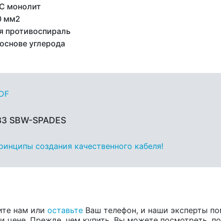
C монолит
0 мм2
я противоспираль
 основе углерода
PDF
 33 SBW-SPADES
принципы создания качественного кабеля!
ите нам или
оставьте
Ваш телефон, и наши эксперты по
 цене. Прежде, чем купить, Вы можете посмотреть, пос