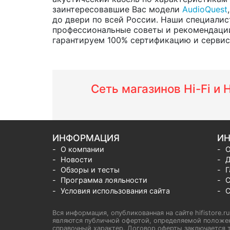
заинтересовавшие Вас модели
AudioQuest
до двери по всей России. Наши специалис
профессиональные советы и рекомендации
гарантируем 100% сертификацию и сервис о
Сеть магазинов Hi-Fi и
ИНФОРМАЦИЯ
ИН
О компании
О
Новости
Д
Обзоры и тесты
Г
Программа лояльности
С
Условия использования сайта
С
Вся информация, опубликованная на сайте hifistore.r
являются публичной офертой, определяемой положен
справочный характер. Договор оферты заключается т