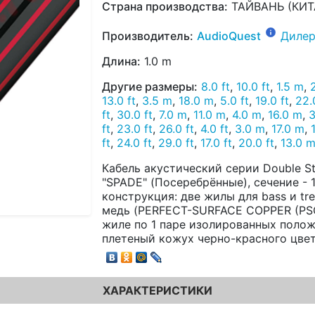
Страна производства:
ТАЙВАНЬ (КИТ
Производитель:
AudioQuest
Дилер
Длина:
1.0 m
Другие размеры:
8.0 ft
,
10.0 ft
,
1.5 m
,
13.0 ft
,
3.5 m
,
18.0 m
,
5.0 ft
,
19.0 ft
,
22.
ft
,
30.0 ft
,
7.0 m
,
11.0 m
,
4.0 m
,
16.0 m
,
3
ft
,
23.0 ft
,
26.0 ft
,
4.0 ft
,
3.0 m
,
17.0 m
,
ft
,
24.0 ft
,
29.0 ft
,
17.0 ft
,
20.0 ft
,
13.0 
Кабель акустический серии Double S
"SPADE" (Посеребрённые), сечение - 14
конструкция: две жилы для bass и tr
медь (PERFECT-SURFACE COPPER (PSC
жиле по 1 паре изолированных поло
плетеный кожух черно-красного цвет
ХАРАКТЕРИСТИКИ