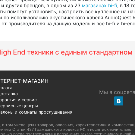
, и других брендов, в одном из 23
магазинах hi-fi
, в 18
ты помогут установить, настроить все купленное на на
 по использованию акустического кабеля AudioQuest 
т производителя на данную модель и все hi-fi и hi-en
 High End техники с единым стандартно
ТЕРНЕТ-МАГАЗИН
плата
Мы в соцсет
оставка
арантия и сервис
ервисные центры
алоны и комнаты прослушивания
u, в том числе цены товаров, описания, характеристики и комплектац
иями Статьи 437 Гражданского кодекса РФ и носят исключительно
олько после подтверждения исполнения заказа сотрудником онлайн H