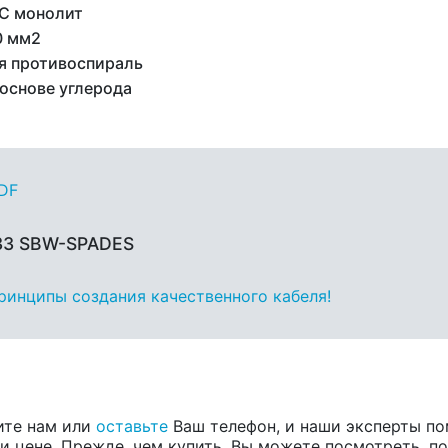
C монолит
0 мм2
я противоспираль
 основе углерода
PDF
 33 SBW-SPADES
принципы создания качественного кабеля!
ите нам или
оставьте
Ваш телефон, и наши эксперты по
 цене. Прежде, чем купить, Вы можете посмотреть, пос