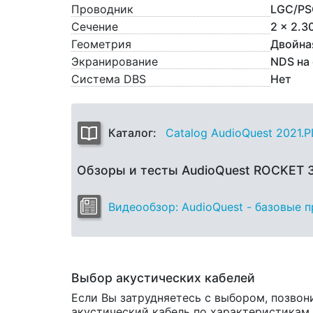
Проводник
LGC/PS
Сечение
2 x 2.3
Геометрия
Двойна
Экранирование
NDS на
Система DBS
Нет
Каталог:
Catalog AudioQuest 2021.
Обзоры и тесты AudioQuest ROCKET
Видеообзор: AudioQuest - базовые 
Выбор акустических кабелей
Если Вы затрудняетесь с выбором, позвон
акустический кабель по характеристикам и