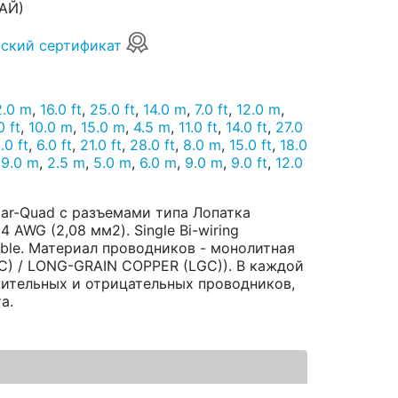
АЙ)
ский сертификат
2.0 m
,
16.0 ft
,
25.0 ft
,
14.0 m
,
7.0 ft
,
12.0 m
,
0 ft
,
10.0 m
,
15.0 m
,
4.5 m
,
11.0 ft
,
14.0 ft
,
27.0
.0 ft
,
6.0 ft
,
21.0 ft
,
28.0 ft
,
8.0 m
,
15.0 ft
,
18.0
19.0 m
,
2.5 m
,
5.0 m
,
6.0 m
,
9.0 m
,
9.0 ft
,
12.0
m
tar-Quad с разъемами типа Лопатка
 AWG (2,08 мм2). Single Bi-wiring
eble. Материал проводников - монолитная
) / LONG-GRAIN COPPER (LGC)). В каждой
жительных и отрицательных проводников,
а.