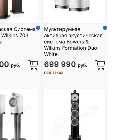
еская Система
Мультирумная
 Wilkins 703
активная акустическая
a.
система Bowers &
Wilkins Formation Duo.
White.
000
699 990
руб.
руб.
под заказ