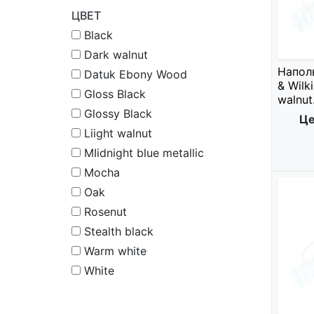
ЦВЕТ
Black
Dark walnut
Напол
Datuk Ebony Wood
& Wilk
Gloss Black
walnut
Glossy Black
Це
Liight walnut
MIidnight blue metallic
Mocha
Oak
Rosenut
Stealth black
Warm white
White