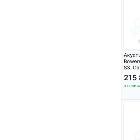
Акуст
Bowers
S3. Oa
215
в налич