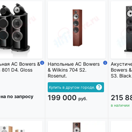
ьная АС Bowers &
Напольные АС Bowers
Акустич
s 801 D4. Gloss
& Wilkins 704 S2.
Bowers &
Rosenut.
S3. Black
Купить в другом городе.
на по запросу
199 000
215 
руб.
в наличии