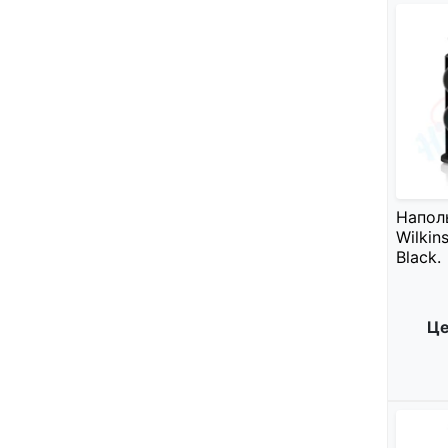
Напол
Wilkin
Black.
Це