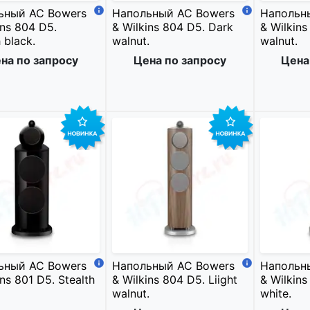
ьный АС Bowers
Напольный АС Bowers
Напольн
ins 804 D5.
& Wilkins 804 D5. Dark
& Wilkins
 black.
walnut.
walnut.
на по запросу
Цена по запросу
Цена
ьный АС Bowers
Напольный АС Bowers
Напольн
ins 801 D5. Stealth
& Wilkins 804 D5. Liight
& Wilkin
walnut.
white.