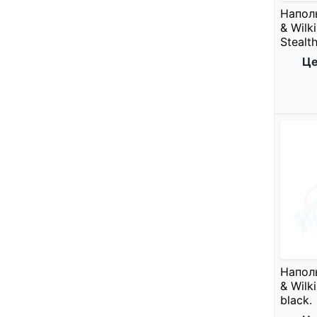
Напол
& Wilk
Stealth
Це
Напол
& Wilk
black.