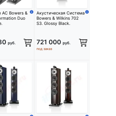
 АС Bowers &
Акустическая Система
Formation Duo
Bowers & Wilkins 702
e.
S3. Glossy Black.
980
721 000
руб.
руб.
под заказ