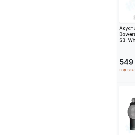
Акуст
Bowers
S3. Wh
549
под зак