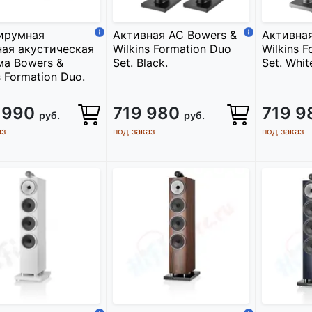
ирумная
Активная АС Bowers &
Активная
ная акустическая
Wilkins Formation Duo
Wilkins 
ма Bowers &
Set. Black.
Set. Whit
s Formation Duo.
 990
719 980
719 
руб.
руб.
аз
под заказ
под заказ