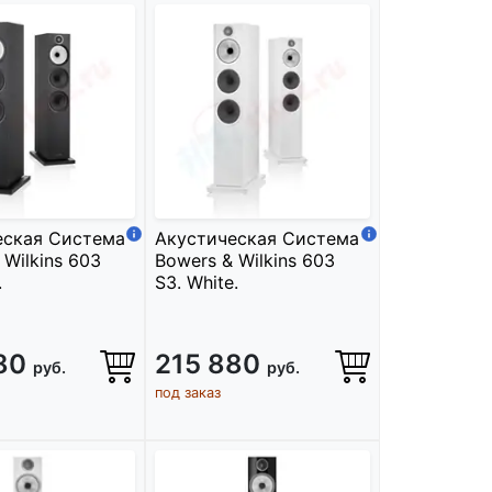
еская Система
Акустическая Система
 Wilkins 603
Bowers & Wilkins 603
.
S3. White.
880
215 880
руб.
руб.
под заказ