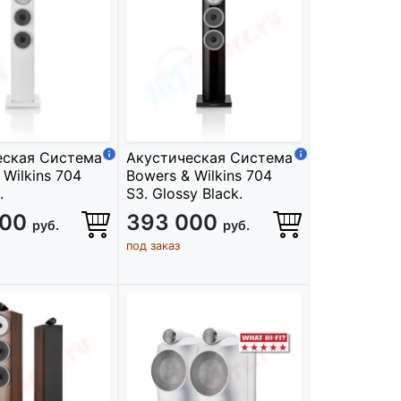
еская Система
Акустическая Система
 Wilkins 704
Bowers & Wilkins 704
.
S3. Glossy Black.
000
393 000
руб.
руб.
под заказ