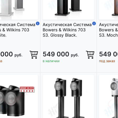
ическая Система
Акустическая Система
Акустич
 & Wilkins 703
Bowers & Wilkins 703
Bowers &
ite.
S3. Glossy Black.
S3. Moch
 000
549 000
549 
руб.
руб.
аз
в наличии
под заказ