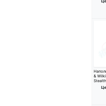
Це
Напол
& Wilk
Stealth
Це