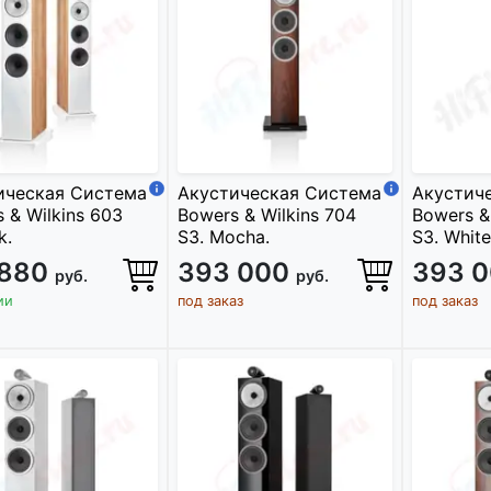
ическая Система
Акустическая Система
Акустич
 & Wilkins 603
Bowers & Wilkins 704
Bowers &
k.
S3. Mocha.
S3. White
 880
393 000
393 
руб.
руб.
ии
под заказ
под заказ