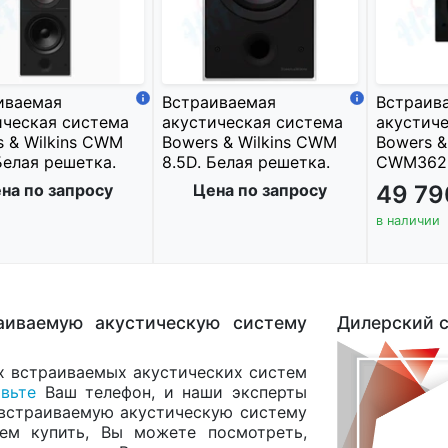
иваемая
Встраиваемая
Встраив
ическая система
акустическая система
акустиче
s & Wilkins CWM
Bowers & Wilkins CWM
Bowers &
Белая решетка.
8.5D. Белая решетка.
CWM362.
на по запросу
Цена по запросу
49 7
в наличии
аиваемую акустическую систему
Дилерский с
х встраиваемых акустических систем
авьте
Ваш телефон, и наши эксперты
встраиваемую акустическую систему
ем купить, Вы можете посмотреть,