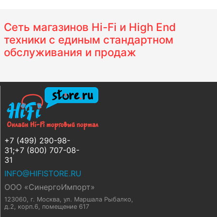
Сеть магазинов Hi-Fi и High End
техники с единым стандартном
обслуживания и продаж
+7 (499) 290-98-
31;+7 (800) 707-08-
31
INFO@HIFISTORE.RU
ООО «СинергоИмпорт»
123060, г. Москва
,
ул. Маршала Рыбалко,
д.2, корп.6, помещение 617