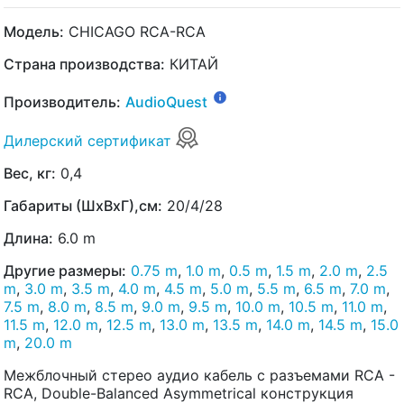
Модель:
CHICAGO RCA-RCA
Страна производства:
КИТАЙ
Производитель:
AudioQuest
Дилерский сертификат
Вес, кг:
0,4
Габариты (ШхВхГ),см:
20/4/28
Длина:
6.0 m
Другие размеры:
0.75 m
,
1.0 m
,
0.5 m
,
1.5 m
,
2.0 m
,
2.5
m
,
3.0 m
,
3.5 m
,
4.0 m
,
4.5 m
,
5.0 m
,
5.5 m
,
6.5 m
,
7.0 m
,
7.5 m
,
8.0 m
,
8.5 m
,
9.0 m
,
9.5 m
,
10.0 m
,
10.5 m
,
11.0 m
,
11.5 m
,
12.0 m
,
12.5 m
,
13.0 m
,
13.5 m
,
14.0 m
,
14.5 m
,
15.0
m
,
20.0 m
Межблочный стерео аудио кабель с разъемами RCA -
RCA, Double-Balanced Asymmetrical конструкция