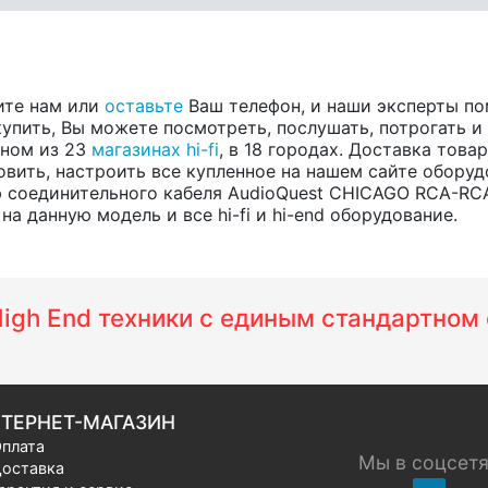
ите нам или
оставьте
Ваш телефон, и наши эксперты по
купить, Вы можете посмотреть, послушать, потрогать и
одном из 23
магазинах hi-fi
, в 18 городах. Доставка тов
вить, настроить все купленное на нашем сайте оборуд
 соединительного кабеля AudioQuest CHICAGO RCA-RCA
а данную модель и все hi-fi и hi-end оборудование.
 High End техники с единым стандартно
ТЕРНЕТ-МАГАЗИН
плата
Мы в соцсет
оставка