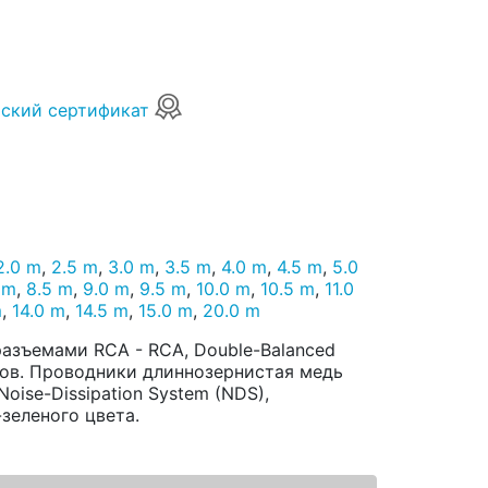
ский сертификат
2.0 m
,
2.5 m
,
3.0 m
,
3.5 m
,
4.0 m
,
4.5 m
,
5.0
 m
,
8.5 m
,
9.0 m
,
9.5 m
,
10.0 m
,
10.5 m
,
11.0
m
,
14.0 m
,
14.5 m
,
15.0 m
,
20.0 m
азъемами RCA - RCA, Double-Balanced
ков. Проводники длиннозернистая медь
Noise-Dissipation System (NDS),
зеленого цвета.