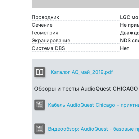
Проводник
LGC мо
Сечение
Не при
Геометрия
Дважды
Экранирование
NDS сл
Система DBS
Нет
Каталог AQ_май_2019.pdf
Обзоры и тесты AudioQuest CHICAG
Кабель AudioQuest Chicago – прият
Видеообзор: AudioQuest - базовые 