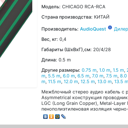
Модель:
CHICAGO RCA-RCA
Страна производства:
КИТАЙ
Производитель:
AudioQuest
Дилер
Вес, кг:
0,4
Габариты (ШхВхГ),см:
20/4/28
Длина:
0.5 m
Другие размеры:
0.75 m
,
1.0 m
,
1.5 m
,
m
,
5.5 m
,
6.0 m
,
6.5 m
,
7.0 m
,
7.5 m
,
8.0
m
,
11.5 m
,
12.0 m
,
12.5 m
,
13.0 m
,
13.5 
Межблочный стерео аудио кабель с р
Asymmetrical конструкция проводни
LGC (Long Grain Copper), Metal-Layer 
пенополиэтиленовая изоляция черно-