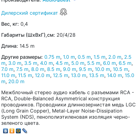
Дилерский сертификат
Вес, кг:
0,4
Габариты (ШхВхГ),см:
20/4/28
Длина:
14.5 m
Другие размеры:
0.75 m
,
1.0 m
,
0.5 m
,
1.5 m
,
2.0 m
,
2.5
m
,
3.0 m
,
3.5 m
,
4.0 m
,
4.5 m
,
5.0 m
,
5.5 m
,
6.0 m
,
6.5 m
,
7.0 m
,
7.5 m
,
8.0 m
,
8.5 m
,
9.0 m
,
9.5 m
,
10.0 m
,
10.5 m
,
11.0 m
,
11.5 m
,
12.0 m
,
12.5 m
,
13.0 m
,
13.5 m
,
14.0 m
,
15.0
m
,
20.0 m
Межблочный стерео аудио кабель с разъемами RCA -
RCA, Double-Balanced Asymmetrical конструкция
проводников. Проводники длиннозернистая медь LGC
(Long Grain Copper), Metal-Layer Noise-Dissipation
System (NDS), пенополиэтиленовая изоляция черно-
зеленого цвета.