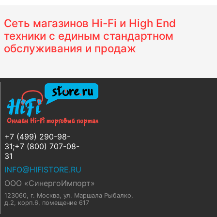
Сеть магазинов Hi-Fi и High End
техники с единым стандартном
обслуживания и продаж
+7 (499) 290-98-
31;+7 (800) 707-08-
31
INFO@HIFISTORE.RU
ООО «СинергоИмпорт»
123060, г. Москва
,
ул. Маршала Рыбалко,
д.2, корп.6, помещение 617