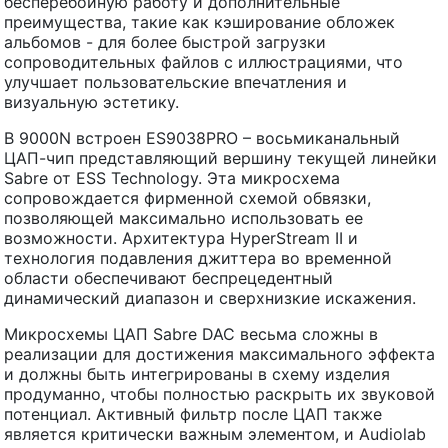
бесперебойную работу и дополнительные
преимущества, такие как кэширование обложек
альбомов - для более быстрой загрузки
сопроводительных файлов с иллюстрациями, что
улучшает пользовательские впечатления и
визуальную эстетику.
В 9000N встроен ES9038PRO – восьмиканальный
ЦАП-чип представляющий вершину текущей линейки
Sabre от ESS Technology. Эта микросхема
сопровождается фирменной схемой обвязки,
позволяющей максимально использовать ее
возможности. Архитектура HyperStream II и
технология подавления джиттера во временной
области обеспечивают беспрецедентный
динамический диапазон и сверхнизкие искажения.
Микросхемы ЦАП Sabre DAC весьма сложны в
реализации для достижения максимального эффекта
и должны быть интегрированы в схему изделия
продуманно, чтобы полностью раскрыть их звуковой
потенциал. Активный фильтр после ЦАП также
является критически важным элементом, и Audiolab