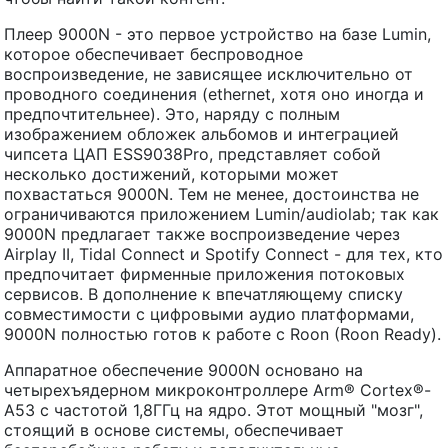
Плеер 9000N - это первое устройство на базе Lumin,
которое обеспечивает беспроводное
воспроизведение, не зависящее исключительно от
проводного соединения (ethernet, хотя оно иногда и
предпочтительнее). Это, наряду с полным
изображением обложек альбомов и интеграцией
чипсета ЦАП ESS9038Pro, представляет собой
несколько достижений, которыми может
похвастаться 9000N. Тем не менее, достоинства не
ограничиваются приложением Lumin/audiolab; так как
9000N предлагает также воспроизведение через
Airplay II, Tidal Connect и Spotify Connect - для тех, кто
предпочитает фирменные приложения потоковых
сервисов. В дополнение к впечатляющему списку
совместимости с цифровыми аудио платформами,
9000N полностью готов к работе с Roon (Roon Ready).
Аппаратное обеспечение 9000N основано на
четырехъядерном микроконтроллере Arm® Cortex®-
A53 с частотой 1,8ГГц на ядро. Этот мощный "мозг",
стоящий в основе системы, обеспечивает