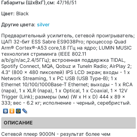
Габариты (ШхВхГ),см:
47/16/51
Цвет:
Black
Другие цвета:
silver
Предварительный усилитель, сетевой проигрыватель;
ЦАП 32-бит ESS Sabre ES9038Pro; процессор Quad
Arm® Cortex®-A53 core,1.8 ГГц на ядро; LUMIN MUSIC
технология стриминга (IEEE 802.11
a/b/g/n/ac,2.4/5ГГц); встроенная поддержка TIDAL,
Spotify Connect, MQA, Qobuz и TuneIn Radio; AirPlay 2;
4.3" (800 x 480 пикселей) IPS LCD экран; входы - 1 x
Network Streaming, 1 x PC USB (USB Type-B); 1 x
Ethernet 10/100/1000Base-T Ethernet; выходы - 1 x RCA
(пара), 1 x XLR (пара), 1 x Optical, 1 x Coaxial, 1 x 12V
Trigger (Link); размеры (мм) (W x H x D) 444 x 89 x
333; вес - 6.2 кг; исполнение - черный, серебристый.
ОПИСАНИЕ
Сетевой плеер 9000N - результат более чем