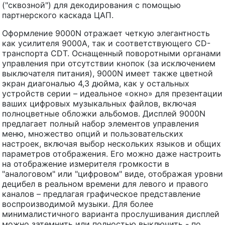
("сквозной") для декодирования с помощью
партнерского каскада ЦАП.
Оформление 9000N отражает четкую элегантность
как усилителя 9000A, так и соответствующего CD-
транспорта CDT. Оснащенный поворотными органами
управления при отсутствии кнопок (за исключением
выключателя питания), 9000N имеет также цветной
экран диагональю 4,3 дюйма, как у остальных
устройств серии – идеальное «окно» для презентации
ваших цифровых музыкальных файлов, включая
полноцветные обложки альбомов. Дисплей 9000N
предлагает полный набор элементов управления
меню, множество опций и пользовательских
настроек, включая выбор нескольких языков и общих
параметров отображения. Его можно даже настроить
на отображение измерителя громкости в
"аналоговом" или "цифровом" виде, отображая уровни
децибел в реальном времени для левого и правого
каналов – предлагая графическое представление
воспроизводимой музыки. Для более
минималистичного варианта прослушивания дисплей
можно затемнить или полностью выключить - по