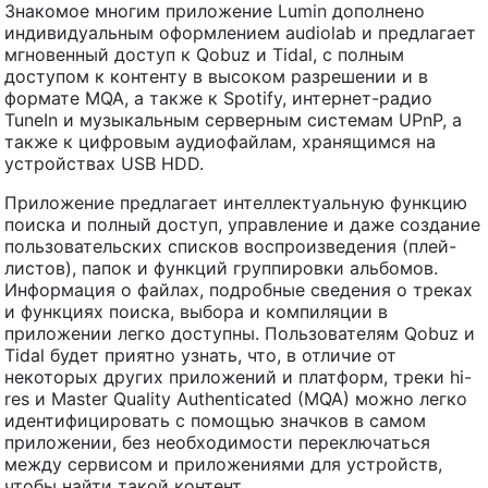
Знакомое многим приложение Lumin дополнено
индивидуальным оформлением audiolab и предлагает
мгновенный доступ к Qobuz и Tidal, с полным
доступом к контенту в высоком разрешении и в
формате MQA, а также к Spotify, интернет-радио
TuneIn и музыкальным серверным системам UPnP, а
также к цифровым аудиофайлам, хранящимся на
устройствах USB HDD.
Приложение предлагает интеллектуальную функцию
поиска и полный доступ, управление и даже создание
пользовательских списков воспроизведения (плей-
листов), папок и функций группировки альбомов.
Информация о файлах, подробные сведения о треках
и функциях поиска, выбора и компиляции в
приложении легко доступны. Пользователям Qobuz и
Tidal будет приятно узнать, что, в отличие от
некоторых других приложений и платформ, треки hi-
res и Master Quality Authenticated (MQA) можно легко
идентифицировать с помощью значков в самом
приложении, без необходимости переключаться
между сервисом и приложениями для устройств,
чтобы найти такой контент.