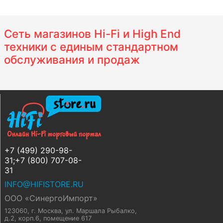
Сеть магазинов Hi-Fi и High End
техники с единым стандартном
обслуживания и продаж
+7 (499) 290-98-
31;+7 (800) 707-08-
31
INFO@HIFISTORE.RU
ООО «СинергоИмпорт»
123060, г. Москва
,
ул. Маршала Рыбалко,
д.2, корп.6, помещение 617