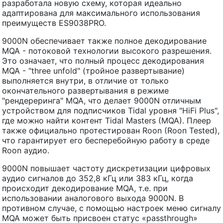
разработала новую схему, которая идеально
адаптирована для максимального использования
преимуществ ES9038PRO.
9000N обеспечивает также полное декодирование
MQA - потоковой технологии высокого разрешения.
Это означает, что полный процесс декодирования
MQA - "three unfold" (тройное развертывание)
выполняется внутри, в отличие от только
окончательного развертывания в режиме
"рендереринга" MQA, что делает 9000N отличным
устройством для подписчиков Tidal уровня "HiFi Plus",
где можно найти контент Tidal Masters (MQA). Плеер
также официально протестирован Roon (Roon Tested),
что гарантирует его бесперебойную работу в среде
Roon аудио.
9000N повышает частоту дискретизации цифровых
аудио сигналов до 352,8 кГц или 383 кГц, когда
происходит декодирование MQA, т.е. при
использовании аналогового выхода 9000N. В
противном случае, с помощью настроек меню сигналу
MQA может быть присвоен статус «passthrough»