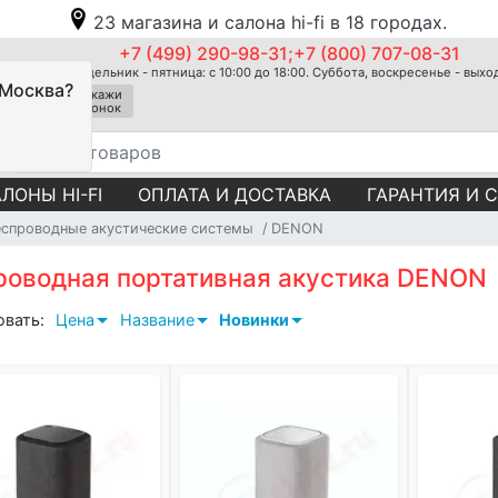
23 магазина и салона hi-fi в 18 городах.
+7 (499) 290-98-31;+7 (800) 707-08-31
Понедельник - пятница: с 10:00 до 18:00. Суббота, воскресенье - вых
 Москва?
Закажи
звонок
ЛОНЫ HI-FI
ОПЛАТА И ДОСТАВКА
ГАРАНТИЯ И 
еспроводные акустические системы
DENON
роводная портативная акустика DENON
овать:
Цена
Название
Новинки