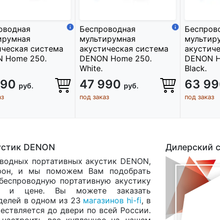
оводная
Беспроводная
Беспров
ирумная
мультирумная
мультир
ическая система
акустическая система
акустиче
 Home 250.
DENON Home 250.
DENON H
White.
Black.
990
47 990
63 9
руб.
руб.
аз
под заказ
под заказ
устик DENON
Дилерский 
оводных портативных акустик DENON,
он, и мы поможем Вам подобрать
 беспроводную портативную акустику
ам и цене. Вы можете заказать
делей в одном из 23
магазинов hi-fi
, в
ествляется до двери по всей России.