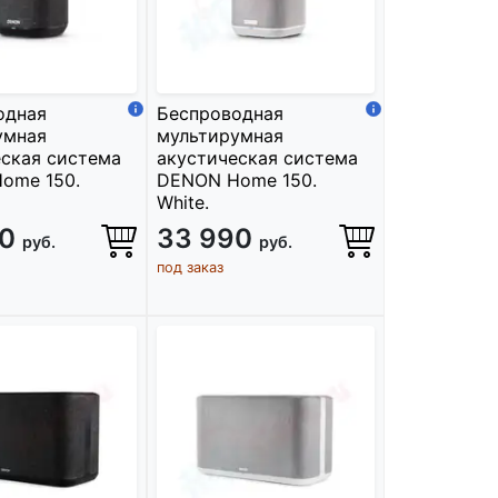
одная
Беспроводная
умная
мультирумная
ская система
акустическая система
ome 150.
DENON Home 150.
White.
90
33 990
руб.
руб.
под заказ