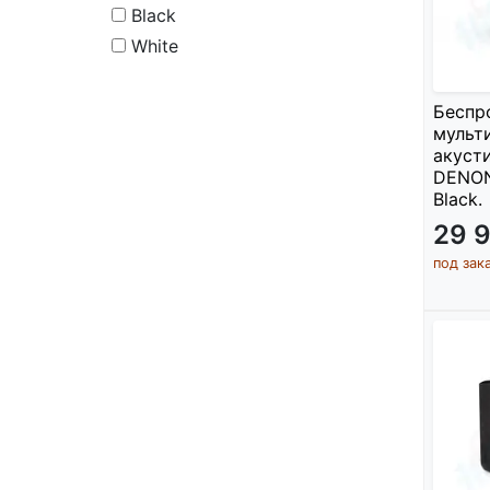
Black
White
Беспр
мульт
акуст
DENON
Black.
29 
под зак