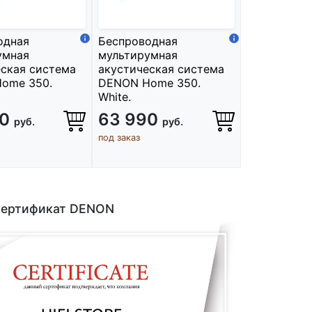
одная
Беспроводная
умная
мультирумная
ская система
акустическая система
ome 350.
DENON Home 350.
White.
90
63 990
руб.
руб.
под заказ
сертификат DENON