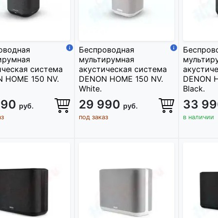
оводная
Беспроводная
Беспров
ирумная
мультирумная
мультир
ическая система
акустическая система
акустиче
 HOME 150 NV.
DENON HOME 150 NV.
DENON H
White.
Black.
990
29 990
33 9
руб.
руб.
аз
под заказ
в наличии