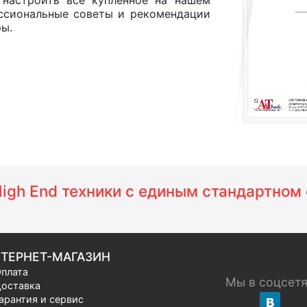
 настроить все купленное на нашем
ессиональные советы и рекомендации
ры.
 High End техники с единым стандартно
ТЕРНЕТ-МАГАЗИН
плата
Мы в соцсет
оставка
арантия и сервис