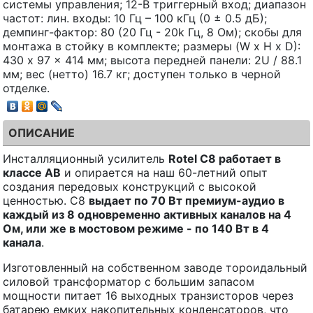
системы управления; 12-В триггерный вход; диапазон
частот: лин. входы: 10 Гц – 100 кГц (0 ± 0.5 дБ);
демпинг-фактор: 80 (20 Гц - 20k Гц, 8 Ом); скобы для
монтажа в стойку в комплекте; размеры (W x H x D):
430 x 97 x 414 мм; высота передней панели: 2U / 88.1
мм; вес (нетто) 16.7 кг; доступен только в черной
отделке.
ОПИСАНИЕ
Инсталляционный усилитель
Rotel C8 работает в
классе AB
и опирается на наш 60-летний опыт
создания передовых конструкций с высокой
ценностью. C8
выдает по 70 Вт премиум-аудио в
каждый из 8 одновременно активных каналов на 4
Ом, или же в мостовом режиме - по 140 Вт в 4
канала
.
Изготовленный на собственном заводе тороидальный
силовой трансформатор с большим запасом
мощности питает 16 выходных транзисторов через
батарею емких накопительных конденсаторов, что