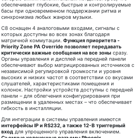
обеспечивает глубокие, быстрые и контролируемые
басы при одновременном поддержании ритма и
синхронизма любых жанров музыки.
C8 оснащен 4 аналоговыми входами, сигналы с
которых доступны во всех зонах благодаря
матричной коммутации.
Функция приоритета -
Priority Zone PA Override позволяет передавать
критически важные сообщения на все зоны
сразу.
Органы управления и дисплей на передней панели
обеспечивают выбор матрицированных источников с
независимой регулировкой громкости и уровня
высоких и низких частот в соответствии со вкусами
слушателей, характеристиками помещения и
колонок. Настройки устройств доступны с передней
панели – для облегчения конфигурирования при
размещении в удаленных местах – что обеспечивает
гибкость в инсталляции.
Для интеграции в системы управления имеются
интерфейсы IP и RS232, а также 12-В триггерный
вход
для упрощенного управления включением.
Съемные колоночные разъемы Phoenix