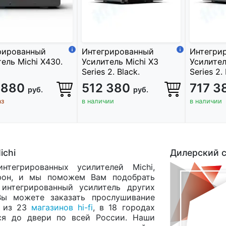
рированный
Интегрированный
Интегри
ель Michi X430.
Усилитель Michi X3
Усилител
Series 2. Black.
Series 2. 
 880
512 380
717 3
руб.
руб.
аз
в наличии
в наличии
ichi
Дилерский с
тегрированных усилителей Michi,
он, и мы поможем Вам подобрать
 интегрированный усилитель других
Вы можете заказать прослушивание
м из 23
магазинов hi-fi
, в 18 городах
ся до двери по всей России. Наши