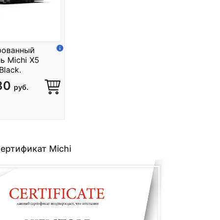
рованный
ь Michi X5
Black.
80
руб.
ертификат Michi