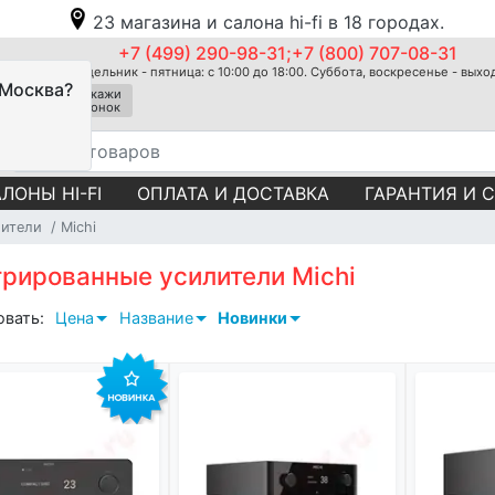
23 магазина и салона hi-fi в 18 городах.
+7 (499) 290-98-31;+7 (800) 707-08-31
Понедельник - пятница: с 10:00 до 18:00. Суббота, воскресенье - вых
 Москва?
Закажи
звонок
ЛОНЫ HI-FI
ОПЛАТА И ДОСТАВКА
ГАРАНТИЯ И 
лители
Michi
грированные усилители Michi
овать:
Цена
Название
Новинки