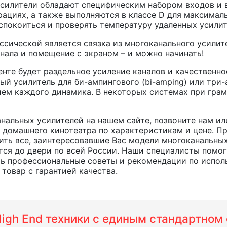
силители обладают специфическим набором входов и 
ациях, а также выполняются в классе D для максима
еспокоиться и проверять температуру удаленных усилит
ссической является связка из многоканального усилит
гнала и помещение с экраном – и можно начинать!
те будет раздельное усиление каналов и качественное
й усилитель для би-ампингового (bi-amping) или три-а
ием каждого динамика. В некоторых системах при гр
нальных усилителей на нашем сайте, позвоните нам и
 домашнего кинотеатра по характеристикам и цене. П
нить все, заинтересовавшие Вас модели многоканальны
тся до двери по всей России. Наши специалисты помог
ть профессиональные советы и рекомендации по исполь
товар с гарантией качества.
 High End техники с единым стандартно