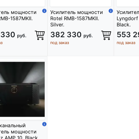
тель мощности
Усилитель мощности
Усилите
RMB-1587MKII.
Rotel RMB-1587MKII.
Lyngdorf
Silver.
Black.
 330
382 330
553 
руб.
руб.
аз
под заказ
под заказ
канальный
тель мощности
z AMP 10. Black.