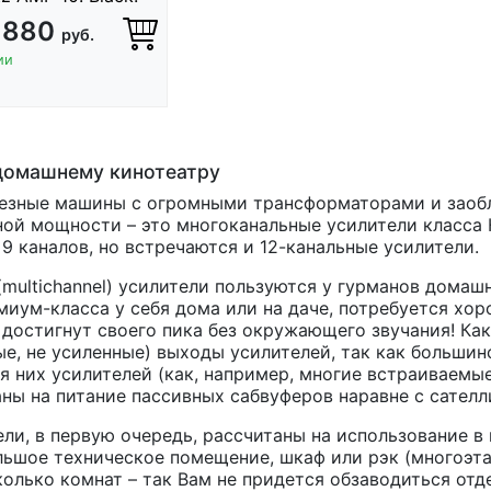
 880
руб.
ии
домашнему кинотеатру
ьезные машины с огромными трансформаторами и заоб
ой мощности – это многоканальные усилители класса H
9 каналов, но встречаются и 12-канальные усилители.
ultichannel) усилители пользуются у гурманов домаш
миум-класса у себя дома или на даче, потребуется хо
 достигнут своего пика без окружающего звучания! Как
е, не усиленные) выходы усилителей, так как больши
 них усилителей (как, например, многие встраиваемые
ны на питание пассивных сабвуферов наравне с сателл
и, в первую очередь, рассчитаны на использование в
льшое техническое помещение, шкаф или рэк (многоэта
колько комнат – так Вам не придется обзаводиться от