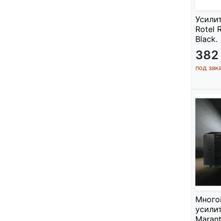
Усили
Rotel 
Black.
382
под зак
Много
усили
Marant