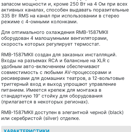
запасом мощности и, кроме 250 Вт на 4 Ом при всех
активных каналах, способен выдавать поразительные
335 Вт RMS на канал при использовании в стерео
режиме с 4-омными колонками.
Для оптимального охлаждения RMB-1587MKII
оборудован 4 малошумными вентиляторами,
скорость которых регулирует термостат.
RMB-1587MKII создан для заказных инсталляций.
Входы на разъемах RCA и балансные на XLR с
удобным авто-включением обеспечивают
совместимость с любыми AV-процессорами и
ресиверами для домашних театров, а 12-вольтовые
триггерный вход и выход упрощают управление
питанием. Имеется крепеж для монтажа в
стандартную 19” стойку для оборудования
(прилагается в некоторых регионах).
RMB-1587MKII доступен в элегантной черной (black)
или серебристой (silver) отделке.
ХАРАКТЕРИСТИКИ