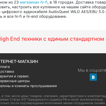
одном из 23
магазинах hi-fi
, в 18 городах. Доставка тов
вить, настроить все купленное на нашем сайте оборуд
 цифрового аудиокабеля AudioQuest WILD AES/EBU 5.0
и все hi-fi и hi-end оборудование.
 High End техники с единым стандартно
ТЕРНЕТ-МАГАЗИН
плата
Мы в соцсет
оставка
арантия и сервис
ервисные центры
алоны и комнаты прослушивания
u, в том числе цены товаров, описания, характеристики и комплектац
иями Статьи 437 Гражданского кодекса РФ и носят исключительно
олько после подтверждения исполнения заказа сотрудником онлайн H