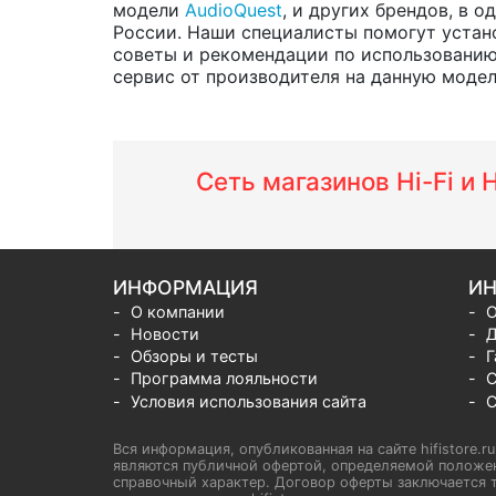
модели
AudioQuest
, и других брендов, в 
России. Наши специалисты помогут устано
советы и рекомендации по использованию
сервис от производителя на данную модель 
Сеть магазинов Hi-Fi и
ИНФОРМАЦИЯ
ИН
О компании
О
Новости
Д
Обзоры и тесты
Г
Программа лояльности
С
Условия использования сайта
С
Вся информация, опубликованная на сайте hifistore.r
являются публичной офертой, определяемой положен
справочный характер. Договор оферты заключается т