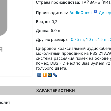
Страна производства:
ТАЙВАНЬ (КИТ
Производитель:
AudioQuest
Дилер
Вес, кг:
0,2
Длина:
5.0 m
Другие размеры:
0.75 m
,
1.0 m
,
1.5 m
,
Цифровой коаксиальный аудиокабель,
монолитный проводник из PSS 21 AW
система рассеяния помех на основе 
помех, DBS - Dielectric Bias System 
голубого цвета.
ХАРАКТЕРИСТИКИ
нолит