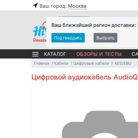
Ваш город:
Москва
Ваш ближайший регион доставки:
Подтвердить
Выбрать
ОБЗОРЫ И ТЕСТЫ
СА
КАТАЛОГ
Главная
Кабели
Цифровые кабели
AES/EBU
Цифровой аудиокабель AudioQu