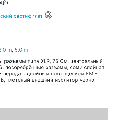
АЙ)
ский сертификат
2.0 m
,
5.0 m
 разъемы типа XLR, 75 Ом, центральный
G, посеребрённые разъемы, семи слойная
углерода с двойным поглощением EMI-
72 В, плетеный внешний изолятор черно-