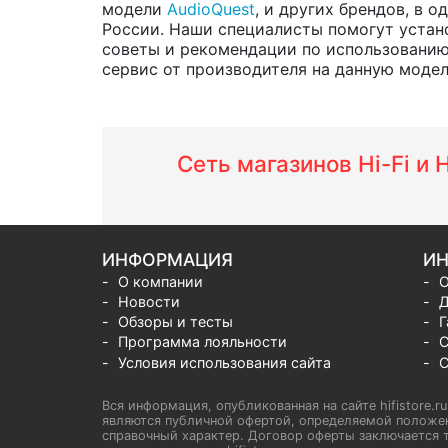
модели
AudioQuest
, и других брендов, в 
России. Наши специалисты помогут устано
советы и рекомендации по использованию
сервис от производителя на данную модель 
Сеть магазинов Hi-Fi и
ИНФОРМАЦИЯ
ИН
О компании
О
Новости
Д
Обзоры и тесты
Г
Программа лояльности
С
Условия использования сайта
С
Вся информация, опубликованная на сайте hifistore.r
являются публичной офертой, определяемой положен
справочный характер. Договор оферты заключается т