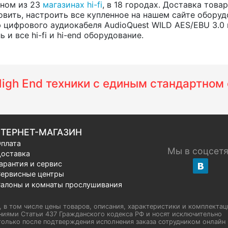
одном из 23
магазинах hi-fi
, в 18 городах. Доставка тов
вить, настроить все купленное на нашем сайте оборуд
 цифрового аудиокабеля AudioQuest WILD AES/EBU 3.0
и все hi-fi и hi-end оборудование.
 High End техники с единым стандартно
ТЕРНЕТ-МАГАЗИН
плата
Мы в соцсет
оставка
арантия и сервис
ервисные центры
алоны и комнаты прослушивания
u, в том числе цены товаров, описания, характеристики и комплектац
иями Статьи 437 Гражданского кодекса РФ и носят исключительно
олько после подтверждения исполнения заказа сотрудником онлайн H