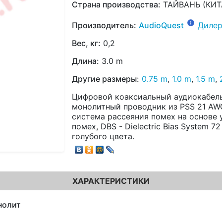
Страна производства:
ТАЙВАНЬ (КИТ
Производитель:
AudioQuest
Дилер
Вес, кг:
0,2
Длина:
3.0 m
Другие размеры:
0.75 m
,
1.0 m
,
1.5 m
,
Цифровой коаксиальный аудиокабель,
монолитный проводник из PSS 21 AW
система рассеяния помех на основе 
помех, DBS - Dielectric Bias System 
голубого цвета.
ХАРАКТЕРИСТИКИ
нолит