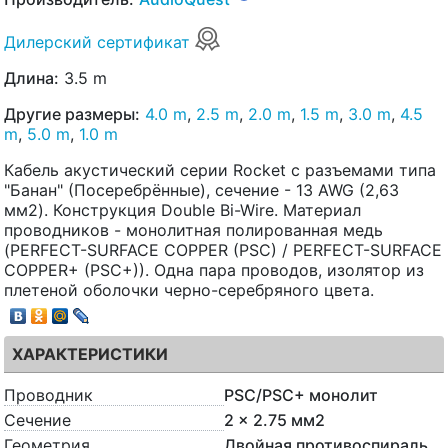
Дилерский сертификат
Длина:
3.5 m
Другие размеры:
4.0 m
,
2.5 m
,
2.0 m
,
1.5 m
,
3.0 m
,
4.5
m
,
5.0 m
,
1.0 m
Кабель акустический серии Rocket с разъемами типа
"Банан" (Посеребрённые), сечение - 13 AWG (2,63
мм2). Конструкция Double Bi-Wire. Материал
проводников - монолитная полированная медь
(PERFECT-SURFACE COPPER (PSC) / PERFECT-SURFACE
COPPER+ (PSC+)). Одна пара проводов, изолятор из
плетеной оболочки черно-серебряного цвета.
ХАРАКТЕРИСТИКИ
Проводник
PSC/PSC+ монолит
Сечение
2 x 2.75 мм2
Геометрия
Двойная противоспираль