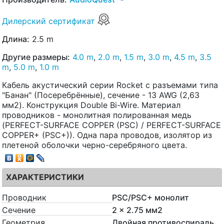
Дилерский сертификат
Длина:
2.5 m
Другие размеры:
4.0 m
,
2.0 m
,
1.5 m
,
3.0 m
,
4.5 m
,
3.5
m
,
5.0 m
,
1.0 m
Кабель акустический серии Rocket с разъемами типа
"Банан" (Посеребрённые), сечение - 13 AWG (2,63
мм2). Конструкция Double Bi-Wire. Материал
проводников - монолитная полированная медь
(PERFECT-SURFACE COPPER (PSC) / PERFECT-SURFACE
COPPER+ (PSC+)). Одна пара проводов, изолятор из
плетеной оболочки черно-серебряного цвета.
ХАРАКТЕРИСТИКИ
Проводник
PSC/PSC+ монолит
Сечение
2 x 2.75 мм2
Геометрия
Двойная противоспираль