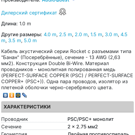
Дилерский сертификат
Длина:
1.0 m
Другие размеры:
4.0 m
,
2.5 m
,
2.0 m
,
1.5 m
,
3.0 m
,
4.5
m
,
3.5 m
,
5.0 m
Кабель акустический серии Rocket с разъемами типа
"Банан" (Посеребрённые), сечение - 13 AWG (2,63
мм2). Конструкция Double Bi-Wire. Материал
проводников - монолитная полированная медь
(PERFECT-SURFACE COPPER (PSC) / PERFECT-SURFACE
COPPER+ (PSC+)). Одна пара проводов, изолятор из
плетеной оболочки черно-серебряного цвета.
ХАРАКТЕРИСТИКИ
Проводник
PSC/PSC+ монолит
Сечение
2 x 2.75 мм2
Геометрия
Двойная противоспираль