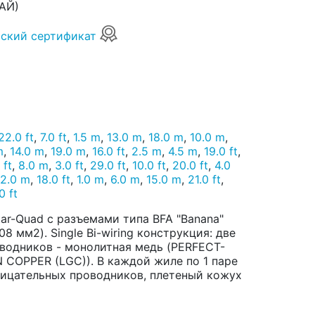
АЙ)
ский сертификат
22.0 ft
,
7.0 ft
,
1.5 m
,
13.0 m
,
18.0 m
,
10.0 m
,
m
,
14.0 m
,
19.0 m
,
16.0 ft
,
2.5 m
,
4.5 m
,
19.0 ft
,
 ft
,
8.0 m
,
3.0 ft
,
29.0 ft
,
10.0 ft
,
20.0 ft
,
4.0
12.0 m
,
18.0 ft
,
1.0 m
,
6.0 m
,
15.0 m
,
21.0 ft
,
0 ft
ar-Quad с разъемами типа BFA "Banana"
8 мм2). Single Bi-wiring конструкция: две
оводников - монолитная медь (PERFECT-
COPPER (LGC)). В каждой жиле по 1 паре
ицательных проводников, плетеный кожух