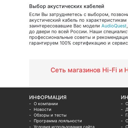
Выбор акустических кабелей
Если Вы затрудняетесь с выбором, позвон
акустический кабель по характеристикам и
заинтересовавшие Вас модели
AudioQuest
до двери по всей России. Наши специалис
профессиональные советы и рекомендации
гарантируем 100% сертификацию и сервис о
Сеть магазинов Hi-Fi и
ИНФОРМАЦИЯ
ИН
О компании
О
Новости
Д
Обзоры и тесты
Г
Программа лояльности
С
Условия использования сайта
С