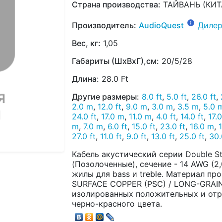
Страна производства:
ТАЙВАНЬ (КИТ
Производитель:
AudioQuest
Дилер
Вес, кг:
1,05
Габариты (ШхВхГ),см:
20/5/28
Длина:
28.0 Ft
Другие размеры:
8.0 ft
,
5.0 ft
,
26.0 ft
,
2.0 m
,
12.0 ft
,
9.0 m
,
3.0 m
,
3.5 m
,
5.0 
24.0 ft
,
17.0 m
,
11.0 m
,
4.0 ft
,
14.0 ft
,
17.0
m
,
7.0 m
,
6.0 ft
,
15.0 ft
,
23.0 ft
,
16.0 m
,
27.0 ft
,
11.0 ft
,
9.0 ft
,
13.0 ft
,
25.0 ft
,
30.
Кабель акустический серии Double St
(Позолоченные), сечение - 14 AWG (2,0
жилы для bass и treble. Материал пр
SURFACE COPPER (PSC) / LONG-GRAIN 
изолированных положительных и отр
черно-красного цвета.