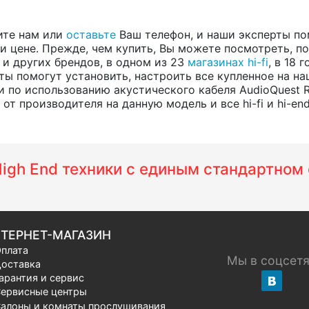
ите нам или
оставьте
Ваш телефон, и наши эксперты по
 цене. Прежде, чем купить, Вы можете посмотреть, пос
, и других брендов, в одном из 23
магазинах hi-fi
, в 18
ты помогут установить, настроить все купленное на на
 по использованию акустического кабеля AudioQuest 
т производителя на данную модель и все hi-fi и hi-en
 High End техники с единым стандартно
ТЕРНЕТ-МАГАЗИН
плата
Мы в соцсет
оставка
арантия и сервис
ервисные центры
алоны и комнаты прослушивания