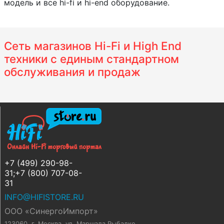
модель и все hi-fi и hi-end оборудование.
Сеть магазинов Hi-Fi и High End
техники с единым стандартном
обслуживания и продаж
+7 (499) 290-98-
31;+7 (800) 707-08-
31
INFO@HIFISTORE.RU
ООО «СинергоИмпорт»
123060, г. Москва
,
ул. Маршала Рыбалко,