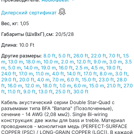
Дилерский сертификат
Вес, кг:
1,05
Габариты (ШхВхГ),см:
20/5/28
Длина:
10.0 Ft
Другие размеры:
8.0 ft
,
5.0 ft
,
26.0 ft
,
22.0 ft
,
7.0 ft
,
1.5
m
,
13.0 m
,
18.0 m
,
10.0 m
,
2.0 m
,
12.0 ft
,
9.0 m
,
3.0 m
,
3.5
m
,
5.0 m
,
14.0 m
,
19.0 m
,
16.0 ft
,
2.5 m
,
4.5 m
,
19.0 ft
,
24.0 ft
,
17.0 m
,
11.0 m
,
4.0 ft
,
14.0 ft
,
17.0 ft
,
8.0 m
,
3.0 ft
,
29.0 ft
,
20.0 ft
,
4.0 m
,
7.0 m
,
6.0 ft
,
15.0 ft
,
23.0 ft
,
28.0
ft
,
16.0 m
,
12.0 m
,
18.0 ft
,
1.0 m
,
6.0 m
,
15.0 m
,
21.0 ft
,
27.0
ft
,
11.0 ft
,
9.0 ft
,
13.0 ft
,
25.0 ft
,
30.0 ft
Кабель акустический серии Double Star-Quad с
разъемами типа BFA "Banana" (Позолоченные),
сечение - 14 AWG (2,08 мм2). Single Bi-wiring
конструкция: две жилы для bass и treble. Материал
проводников - монолитная медь (PERFECT-SURFACE
COPPER (PSC) / LONG-GRAIN COPPER (LGC)). В каждой