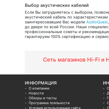
Выбор акустических кабелей
Если Вы затрудняетесь с выбором, позвон
акустический кабель по характеристикам и
заинтересовавшие Вас модели
AudioQuest
до двери по всей России. Наши специалис
профессиональные советы и рекомендации
гарантируем 100% сертификацию и сервис о
Сеть магазинов Hi-Fi и
ИНФОРМАЦИЯ
ИН
О компании
О
Новости
Д
Обзоры и тесты
Г
Программа лояльности
С
Условия использования сайта
С