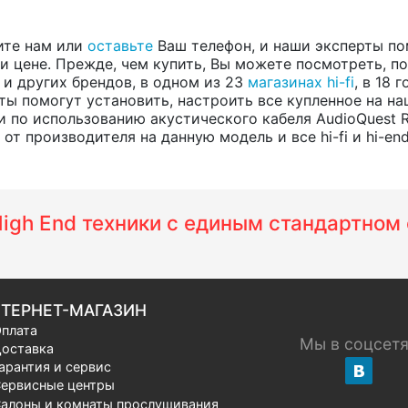
ите нам или
оставьте
Ваш телефон, и наши эксперты по
 цене. Прежде, чем купить, Вы можете посмотреть, пос
, и других брендов, в одном из 23
магазинах hi-fi
, в 18
ты помогут установить, настроить все купленное на на
 по использованию акустического кабеля AudioQuest 
т производителя на данную модель и все hi-fi и hi-en
 High End техники с единым стандартно
ТЕРНЕТ-МАГАЗИН
плата
Мы в соцсет
оставка
арантия и сервис
ервисные центры
алоны и комнаты прослушивания