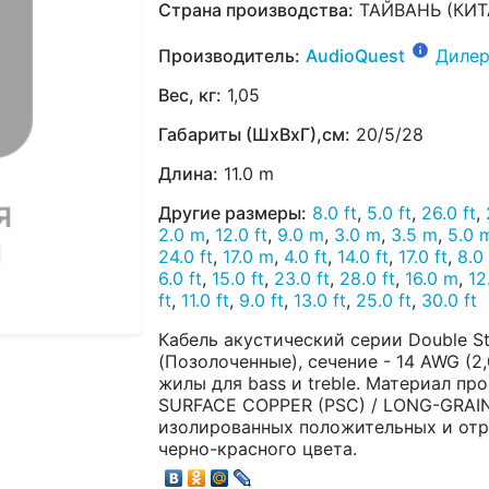
Страна производства:
ТАЙВАНЬ (КИТ
Производитель:
AudioQuest
Дилер
Вес, кг:
1,05
Габариты (ШхВхГ),см:
20/5/28
Длина:
11.0 m
Другие размеры:
8.0 ft
,
5.0 ft
,
26.0 ft
,
2.0 m
,
12.0 ft
,
9.0 m
,
3.0 m
,
3.5 m
,
5.0 
24.0 ft
,
17.0 m
,
4.0 ft
,
14.0 ft
,
17.0 ft
,
8.0
6.0 ft
,
15.0 ft
,
23.0 ft
,
28.0 ft
,
16.0 m
,
12
ft
,
11.0 ft
,
9.0 ft
,
13.0 ft
,
25.0 ft
,
30.0 ft
Кабель акустический серии Double St
(Позолоченные), сечение - 14 AWG (2,0
жилы для bass и treble. Материал пр
SURFACE COPPER (PSC) / LONG-GRAIN 
изолированных положительных и отр
черно-красного цвета.