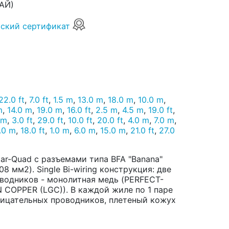
АЙ)
ский сертификат
22.0 ft
,
7.0 ft
,
1.5 m
,
13.0 m
,
18.0 m
,
10.0 m
,
m
,
14.0 m
,
19.0 m
,
16.0 ft
,
2.5 m
,
4.5 m
,
19.0 ft
,
 m
,
3.0 ft
,
29.0 ft
,
10.0 ft
,
20.0 ft
,
4.0 m
,
7.0 m
,
.0 m
,
18.0 ft
,
1.0 m
,
6.0 m
,
15.0 m
,
21.0 ft
,
27.0
ar-Quad с разъемами типа BFA "Banana"
8 мм2). Single Bi-wiring конструкция: две
оводников - монолитная медь (PERFECT-
COPPER (LGC)). В каждой жиле по 1 паре
ицательных проводников, плетеный кожух