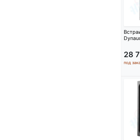
Встра
Dynau
28 
под зак