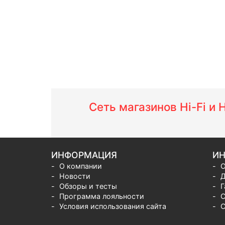
Сеть магазинов Hi-Fi и
ИНФОРМАЦИЯ
ИН
О компании
О
Новости
Д
Обзоры и тесты
Г
Программа лояльности
С
Условия использования сайта
С