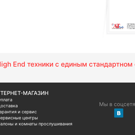
 High End техники с единым стандартно
ТЕРНЕТ-МАГАЗИН
плата
Мы в соцсет
оставка
арантия и сервис
ервисные центры
алоны и комнаты прослушивания