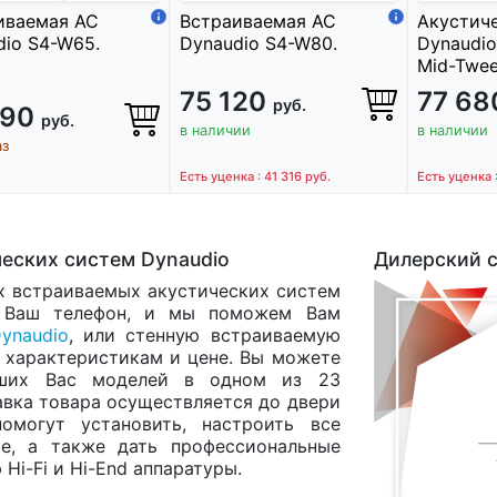
иваемая АС
Встраиваемая АС
Акустич
dio S4-W65.
Dynaudio S4-W80.
Dynaudi
Mid-Twee
75 120
77 6
руб.
490
руб.
в наличии
в наличии
аз
Есть уценка : 41 316
руб.
Есть уценка 
еских систем Dynaudio
Дилерский с
х встраиваемых акустических систем
Ваш телефон, и мы поможем Вам
ynaudio
, или стенную встраиваемую
 характеристикам и цене. Вы можете
авших Вас моделей в одном из 23
тавка товара осуществляется до двери
омогут установить, настроить все
е, а также дать профессиональные
Hi-Fi и Hi-End аппаратуры.