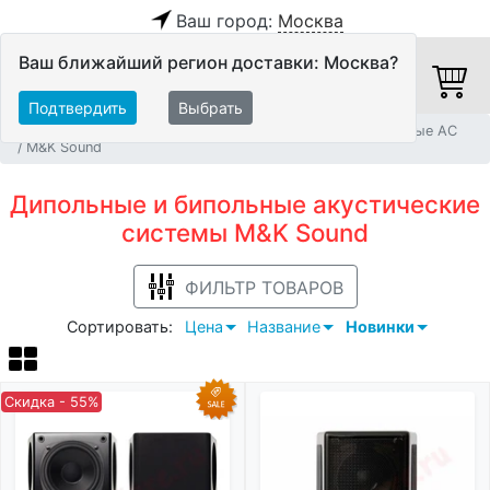
Ваш город:
Москва
Ваш ближайший регион доставки: Москва?
Подтвердить
Выбрать
Главная
Акустические системы
Дипольные и бипольные АС
M&K Sound
Дипольные и бипольные акустические
системы M&K Sound
ФИЛЬТР ТОВАРОВ
Сортировать:
Цена
Название
Новинки
Скидка - 55%