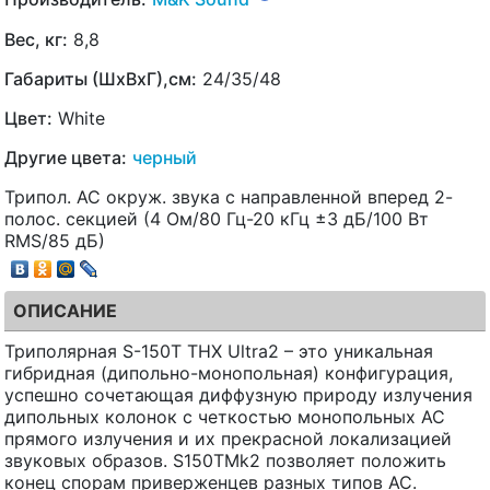
Вес, кг:
8,8
Габариты (ШхВхГ),см:
24/35/48
Цвет:
White
Другие цвета:
черный
Трипол. АС окруж. звука c направленной вперед 2-
полос. секцией (4 Ом/80 Гц-20 кГц ±3 дБ/100 Вт
RMS/85 дБ)
ОПИСАНИЕ
Триполярная S-150T THX Ultra2 – это уникальная
гибридная (дипольно-монопольная) конфигурация,
успешно сочетающая диффузную природу излучения
дипольных колонок с четкостью монопольных АС
прямого излучения и их прекрасной локализацией
звуковых образов. S150TMk2 позволяет положить
конец спорам приверженцев разных типов АС.