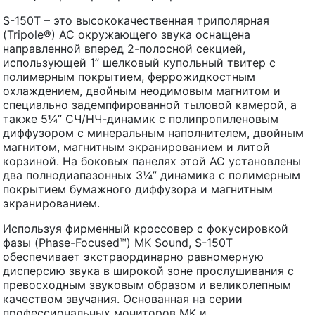
S-150T – это высококачественная триполярная
(Tripole®) АС окружающего звука оснащена
направленной вперед 2-полосной секцией,
использующей 1” шелковый купольный твитер с
полимерным покрытием, феррожидкостным
охлаждением, двойным неодимовым магнитом и
специально задемпфированной тыловой камерой, а
также 5¼” СЧ/НЧ-динамик с полипропиленовым
диффузором с минеральным наполнителем, двойным
магнитом, магнитным экранированием и литой
корзиной. На боковых панелях этой АС установлены
два полнодиапазонных 3¼” динамика с полимерным
покрытием бумажного диффузора и магнитным
экранированием.
Используя фирменный кроссовер с фокусировкой
фазы (Phase-Focused™) MK Sound, S-150T
обеспечивает экстраординарно равномерную
дисперсию звука в широкой зоне прослушивания с
превосходным звуковым образом и великолепным
качеством звучания. Основанная на серии
профессиональных мониторов MK и