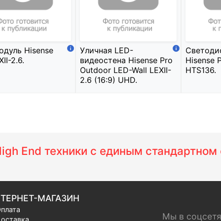
одуль Hisense
Уличная LED-
Светоди
II-2.6.
видеостена Hisense Pro
Hisense 
Outdoor LED-Wall LEXII-
HTS136.
2.6 (16:9) UHD.
 High End техники с единым стандартно
ТЕРНЕТ-МАГАЗИН
плата
Мы в соцсет
оставка