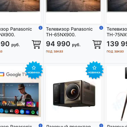
изор Panasonic
Телевизор Panasonic
Телевизо
NX900.
TH-65NX900.
TH-75NX
990
94 990
139 
руб.
руб.
аз
под заказ
под заказ
изор Panasonic
Лазерный проектор
Лазерны