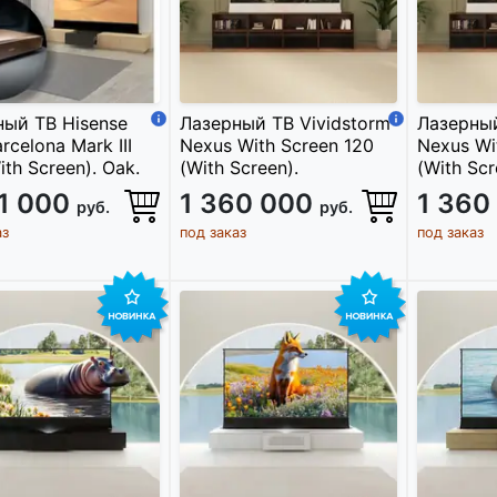
ный ТВ Hisense
Лазерный ТВ Vividstorm
Лазерный
rcelona Mark III
Nexus With Screen 120
Nexus Wi
ith Screen). Oak.
(With Screen).
(With Scr
61 000
1 360 000
1 360
руб.
руб.
аз
под заказ
под заказ