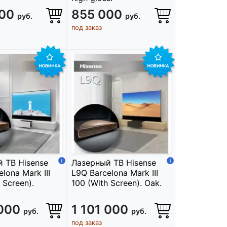
000
855 000
руб.
руб.
под заказ
 ТВ Hisense
Лазерный ТВ Hisense
lona Mark III
L9Q Barcelona Mark III
 Screen).
100 (With Screen). Oak.
 000
1 101 000
руб.
руб.
под заказ