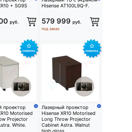
XR10 + SG9S
Hisense AT100L9Q-F.
000
579 999
руб.
руб.
под заказ
й проектор
Лазерный проектор
XR10 Motorised
Hisense XR10 Motorised
ow Projector
Long Throw Projector
stra. White.
Cabinet Astra. Walnut
high gloss.