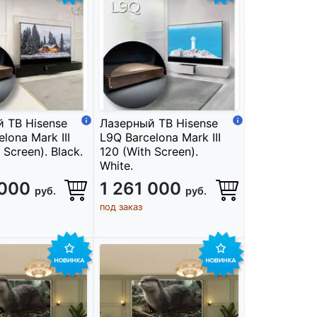
 ТВ Hisense
Лазерный ТВ Hisense
lona Mark III
L9Q Barcelona Mark III
 Screen). Black.
120 (With Screen).
White.
 000
1 261 000
руб.
руб.
под заказ