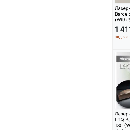
Лазерн
Barcel
(With 
1 4
под зак
Лазер
L9Q Ba
130 (W