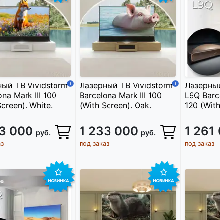
ый ТВ Vividstorm
Лазерный ТВ Vividstorm
Лазерный
ona Mark III 100
Barcelona Mark III 100
L9Q Barce
Screen). White.
(With Screen). Oak.
120 (With
33 000
1 233 000
1 261
руб.
руб.
аз
под заказ
под заказ