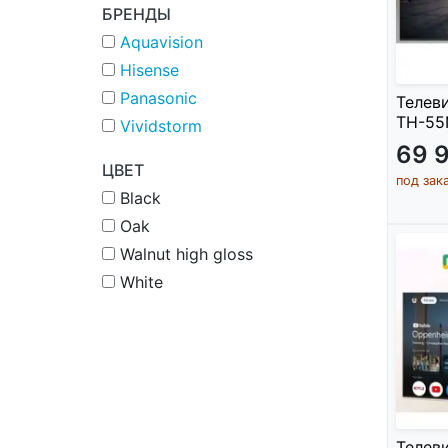
БРЕНДЫ
Aquavision
Hisense
Panasonic
Телев
TH-55
Vividstorm
69 
ЦВЕТ
под зак
Black
Oak
Walnut high gloss
White
Телев