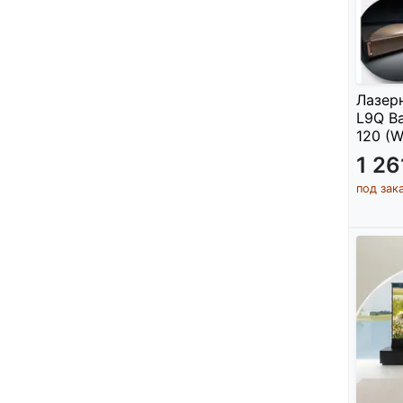
Лазер
L9Q Ba
120 (W
1 2
под зак