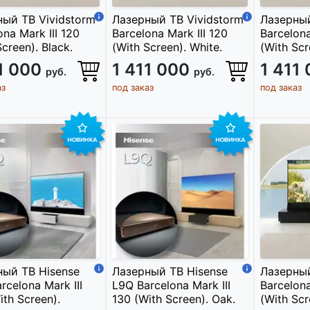
ый ТВ Vividstorm
Лазерный ТВ Vividstorm
Лазерный
ona Mark III 120
Barcelona Mark III 120
Barcelona
Screen). Black.
(With Screen). White.
(With Scr
11 000
1 411 000
1 411
руб.
руб.
аз
под заказ
под заказ
ный ТВ Hisense
Лазерный ТВ Hisense
Лазерный
rcelona Mark III
L9Q Barcelona Mark III
Barcelona
ith Screen).
130 (With Screen). Oak.
(With Scr