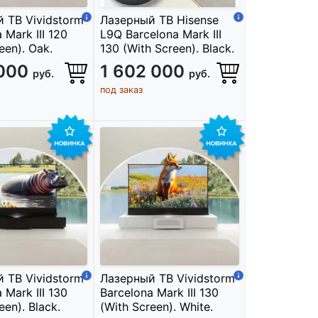
 ТВ Vividstorm
Лазерный ТВ Hisense
 Mark III 120
L9Q Barcelona Mark III
een). Oak.
130 (With Screen). Black.
 000
1 602 000
руб.
руб.
под заказ
 ТВ Vividstorm
Лазерный ТВ Vividstorm
 Mark III 130
Barcelona Mark III 130
een). Black.
(With Screen). White.