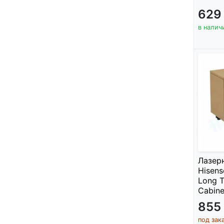
629
в налич
Лазер
Hisens
Long T
Cabine
855
под зак