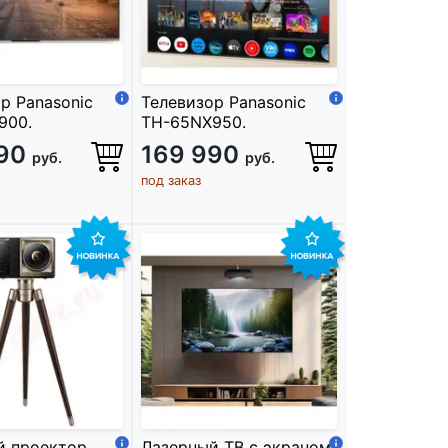
р Panasonic
Телевизор Panasonic
900.
TH-65NX950.
990
169 990
руб.
руб.
под заказ
й проектор
Лазерный ТВ с экраном