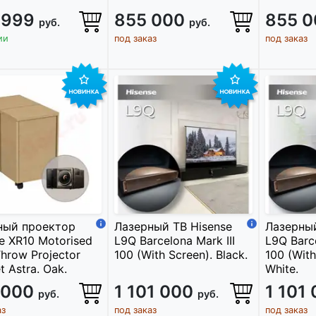
 999
855 000
855 
руб.
руб.
ии
под заказ
под заказ
ный проектор
Лазерный ТВ Hisense
Лазерный
e XR10 Motorised
L9Q Barcelona Mark III
L9Q Barce
hrow Projector
100 (With Screen). Black.
100 (With
t Astra. Oak.
White.
 000
1 101 000
1 101
руб.
руб.
аз
под заказ
под заказ