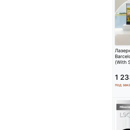
Лазерн
Barcel
(With 
1 2
под зак