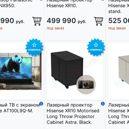
NX950.
Hisense XR10.
Hisense 
stand.
 990
499 990
525 
руб.
руб.
аз
под заказ
под заказ
ный ТВ с экраном
Лазерный проектор
Лазерны
se AT100L9Q-M.
Hisense XR10 Motorised
Hisense 
Long Throw Projector
Long Thr
Cabinet Astra. Black.
Cabinet A