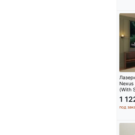
Лазерн
Nexus 
(With 
1 1
под зак