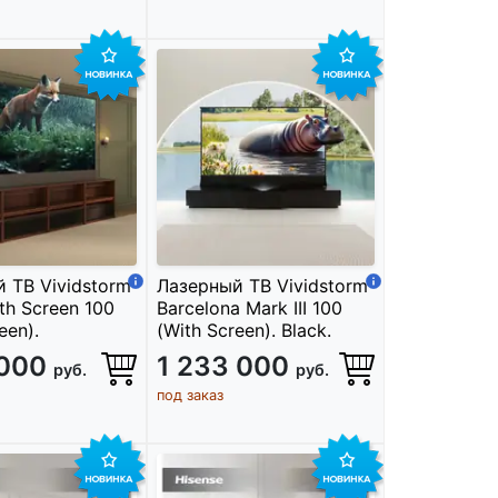
 ТВ Vividstorm
Лазерный ТВ Vividstorm
th Screen 100
Barcelona Mark III 100
een).
(With Screen). Black.
 000
1 233 000
руб.
руб.
под заказ