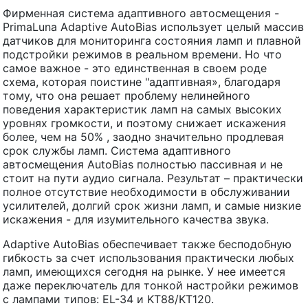
Фирменная система адаптивного автосмещения -
PrimaLuna Adaptive AutoBias использует целый массив
датчиков для мониторинга состояния ламп и плавной
подстройки режимов в реальном времени. Но что
самое важное - это единственная в своем роде
схема, которая поистине "адаптивная», благодаря
тому, что она решает проблему нелинейного
поведения характеристик ламп на самых высоких
уровнях громкости, и поэтому снижает искажения
более, чем на 50% , заодно значительно продлевая
срок службы ламп. Система адаптивного
автосмещения AutoBias полностью пассивная и не
стоит на пути аудио сигнала. Результат – практически
полное отсутствие необходимости в обслуживании
усилителей, долгий срок жизни ламп, и самые низкие
искажения - для изумительного качества звука.
Adaptive AutoBias обеспечивает также бесподобную
гибкость за счет использования практически любых
ламп, имеющихся сегодня на рынке. У нее имеется
даже переключатель для тонкой настройки режимов
с лампами типов: EL-34 и KT88/KT120.