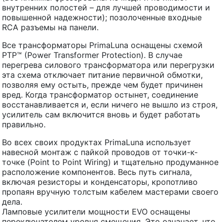
внутренних полостей – для лучшей проводимости и
повышенной надежности); позолоченные входные
RCA разъемы на панели.
Все трансформаторы PrimaLuna оснащены схемой
PTP™ (Power Transformer Protection). В случае
перегрева силового трансформатора или перегрузки
эта схема отключает питание первичной обмотки,
позволяя ему остыть, прежде чем будет причинен
вред. Когда трансформатор остынет, соединение
восстанавливается и, если ничего не вышло из строя,
усилитель сам включится вновь и будет работать
правильно.
Во всех своих продуктах PrimaLuna использует
навесной монтаж с пайкой проводов от точки-к-
точке (Point to Point Wiring) и тщательно продуманное
расположение компонентов. Весь путь сигнала,
включая резисторы и конденсаторы, кропотливо
пропаян вручную толстым кабелем мастерами своего
дела.
Ламповые усилители мощности EVO оснащены
переключателем уровня смещения. Это означает, что