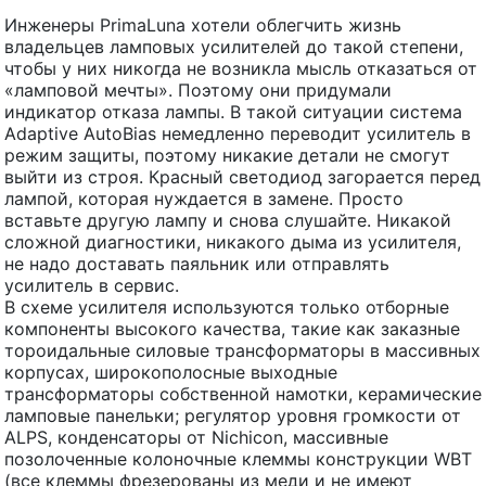
Инженеры PrimaLuna хотели облегчить жизнь
владельцев ламповых усилителей до такой степени,
чтобы у них никогда не возникла мысль отказаться от
«ламповой мечты». Поэтому они придумали
индикатор отказа лампы. В такой ситуации система
Adaptive AutoBias немедленно переводит усилитель в
режим защиты, поэтому никакие детали не смогут
выйти из строя. Красный светодиод загорается перед
лампой, которая нуждается в замене. Просто
вставьте другую лампу и снова слушайте. Никакой
сложной диагностики, никакого дыма из усилителя,
не надо доставать паяльник или отправлять
усилитель в сервис.
В схеме усилителя используются только отборные
компоненты высокого качества, такие как заказные
тороидальные силовые трансформаторы в массивных
корпусах, широкополосные выходные
трансформаторы собственной намотки, керамические
ламповые панельки; регулятор уровня громкости от
ALPS, конденсаторы от Nichicon, массивные
позолоченные колоночные клеммы конструкции WBT
(все клеммы фрезерованы из меди и не имеют