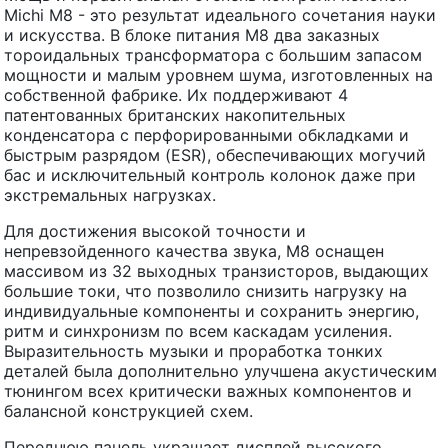
Michi M8 - это результат идеального сочетания науки
и искусства. В блоке питания M8 два заказных
тороидальных трансформатора с большим запасом
мощности и малым уровнем шума, изготовленных на
собственной фабрике. Их поддерживают 4
патентованных британских накопительных
конденсатора с перфорированными обкладками и
быстрым разрядом (ESR), обеспечивающих могучий
бас и исключительный контроль колонок даже при
экстремальных нагрузках.
Для достижения высокой точности и
непревзойденного качества звука, M8 оснащен
массивом из 32 выходных транзисторов, выдающих
большие токи, что позволило снизить нагрузку на
индивидуальные компоненты и сохранить энергию,
ритм и синхронизм по всем каскадам усиления.
Выразительность музыки и проработка тонких
деталей была дополнительно улучшена акустическим
тюнингом всех критически важных компонентов и
балансной конструкцией схем.
Переднюю панель украшает дисплей высокого