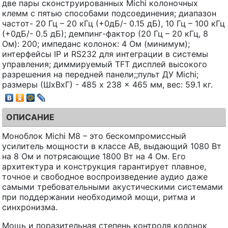
две пары сконструированных Michi колоночных
клемм с пятью способами подсоединения; диапазон
частот- 20 Гц – 20 кГц (+0дБ/- 0.15 дБ), 10 Гц – 100 кГц
(+0дБ/- 0.5 дБ); демпинг-фактор (20 Гц – 20 кГц, 8
Ом): 200; импеданс колонок: 4 Ом (минимум);
интерфейсы IP и RS232 для интеграции в системы
управления; диммируемый TFT дисплей высокого
разрешения на передней панели;;пульт ДУ Michi;
размеры (ШхВхГ) - 485 x 238 x 465 мм, вес: 59.1 кг.
ОПИСАНИЕ
Моноблок Michi M8 – это бескомпромиссный
усилитель мощности в классе AB, выдающий 1080 Вт
на 8 Ом и потрясающие 1800 Вт на 4 Ом. Его
архитектура и конструкция гарантирует плавное,
точное и свободное воспроизведение аудио даже
самыми требовательными акустическими системами
при поддержании необходимой мощи, ритма и
синхронизма.
Мощь и поразительная степень контроля колонок