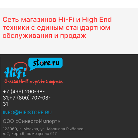
Сеть магазинов Hi-Fi и High End
техники с единым стандартном
обслуживания и продаж
+7 (499) 290-98-
31;+7 (800) 707-08-
31
INFO@HIFISTORE.RU
ООО «СинергоИмпорт»
123060, г. Москва
,
ул. Маршала Рыбалко,
д.2, корп.6, помещение 617