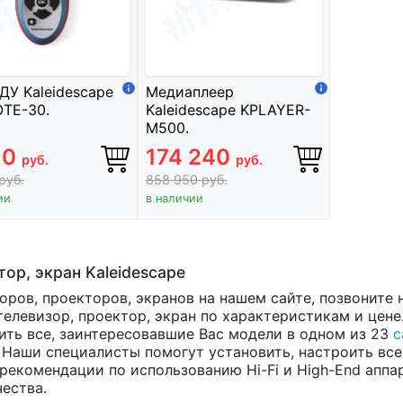
ДУ Kaleidescape
Медиаплеер
TE-30.
Kaleidescape KPLAYER-
M500.
80
174 240
руб.
руб.
руб.
858 950
руб.
ии
в наличии
ор, экран Kaleidescape
оров, проекторов, экранов на нашем сайте, позвоните
елевизор, проектор, экран по характеристикам и цене
нить все, заинтересовавшие Вас модели в одном из 23
с
 Наши специалисты помогут установить, настроить все
рекомендации по использованию Hi-Fi и High-End апп
ества.