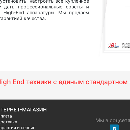
установить, настроить все купленное
е дать профессиональные советы и
и High-End аппаратуры. Мы продаем
арантией качества.
 High End техники с единым стандартно
ТЕРНЕТ-МАГАЗИН
плата
Мы в соцсет
оставка
арантия и сервис