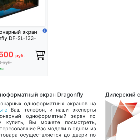
онарный экран
fly DF-SL-133-
 500
руб.
0
руб.
ии
ноформатный экран Dragonfly
Дилерский с
ионарных одноформатных экранов на
ьте
Ваш телефон, и наши эксперты
ионарный одноформатный экран по
м купить, Вы можете посмотреть,
интересовавшие Вас модели в одном из
а товара осуществляется до двери по