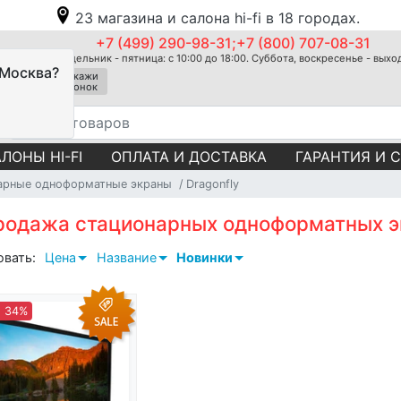
23 магазина и салона hi-fi в 18 городах.
+7 (499) 290-98-31;+7 (800) 707-08-31
Понедельник - пятница: с 10:00 до 18:00. Суббота, воскресенье - вых
 Москва?
Закажи
звонок
ЛОНЫ HI-FI
ОПЛАТА И ДОСТАВКА
ГАРАНТИЯ И 
арные одноформатные экраны
Dragonfly
родажа стационарных одноформатных эк
овать:
Цена
Название
Новинки
- 34%