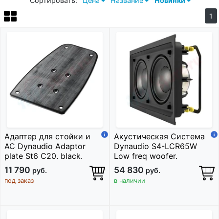
Сортировать:
Цена
Название
Новинки
1
Адаптер для стойки и
Акустическая Система
АС Dynaudio Adaptor
Dynaudio S4-LCR65W
plate St6 C20. black.
Low freq woofer.
11 790
54 830
руб.
руб.
под заказ
в наличии