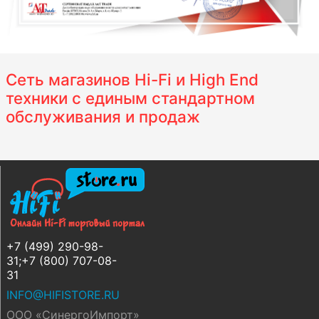
Сеть магазинов Hi-Fi и High End
техники с единым стандартном
обслуживания и продаж
+7 (499) 290-98-
31;+7 (800) 707-08-
31
INFO@HIFISTORE.RU
ООО «СинергоИмпорт»